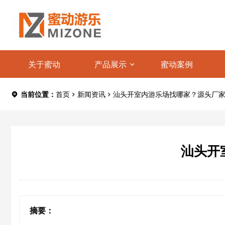
关于蜜动
产品展示
蜜动案例
当前位置：
首页
新闻资讯
汕头开室内游乐场找哪家？源头厂
汕头开
摘要：