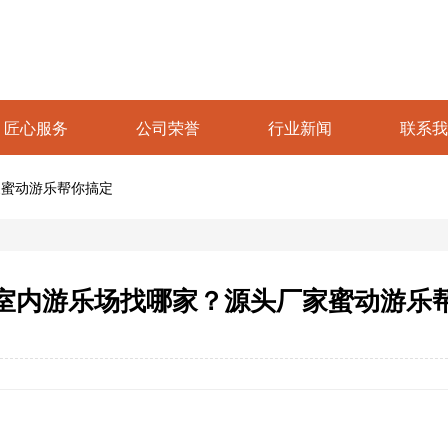
匠心服务
公司荣誉
行业新闻
联系我
家蜜动游乐帮你搞定
室内游乐场找哪家？源头厂家蜜动游乐