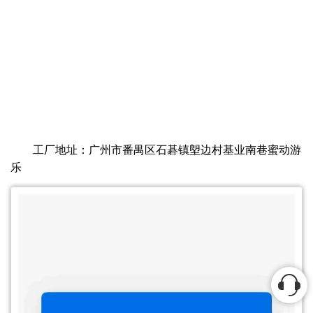
工厂地址：广州市番禺区石碁镇塱边村基业南巷蜜动游
乐