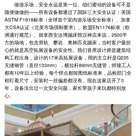
做游乐场，安全永远是第一位。咱们蜜动的设备可不是
随便做做的——所有设备都通过了国际三大安全认证：美国
ASTM F1918标准（全球首个室内游乐场安全标准）、加拿
大CSA认证（北美市场强制要求）、欧盟EN1176标准（欧
洲通行规范）。就拿西安达博蹦床馆汉神店来说，2500平
方的场地，包含滑轨、攀岩、奥林匹克蹦床，当时客户最担
心的就是高空拓展设备的安全性。我们首席设计师是建筑结
构工程出身，设计的17米高拓展设备，用的主立杆是Q235
无缝钢管（直径133mm），横拉杆89mm无缝管，焊接工人
都有10年以上经验，每个焊点都按图纸标准来，品检部门全
程盯着尺寸，安装时一丝偏差都没有。现在这家店开了3
年，设备没出过一次安全问题，家长带孩子来玩都特别放
心。