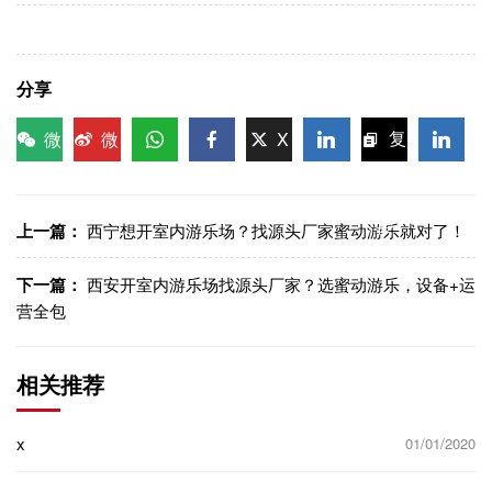
分享
微
微
X
复
信
博
WhatsApp
Facebook
LinkedIn
LinkedI
制链
接
上一篇：
西宁想开室内游乐场？找源头厂家蜜动游乐就对了！
下一篇：
西安开室内游乐场找源头厂家？选蜜动游乐，设备+运
营全包
相关推荐
x
01/01/2020