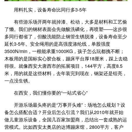
用料扎实，设备寿命比同行多3-5年
有些游乐场开两年就掉漆、松动，大多是材料和工艺偷
了懒。我们的钢材表面会先做酸洗磷化，再喷塑——这步很
多同行都省了，但酸洗能防止钢管生锈脱漆，设备寿命至少
延长3-5年。安全绳用的是高强度涤纶线，单股强度
3500N/min，一根能承重1000KG，孩子怎么玩都拽不断；
木板用的是国标实心胶合板，蹦床平台厚18厘米，踩上去稳
得很。就像西安大唐西市的拓展项目，144平方，高度8.5
米，用的就是这些材料，去年装完到现在，钢架还是锃亮，
一点没生锈。
在西安，我们懂你要的“一站式省心”
开游乐场最头疼的是“万事开头难”：场地怎么规划？设
备怎么搭配合适？开业后怎么引流？我们从2010年就开始
做儿童游乐设备，全国几百家加盟商，总结出一套成熟的运
营模式。比如西安太奥店的达博蹦床馆，2800平方，客户