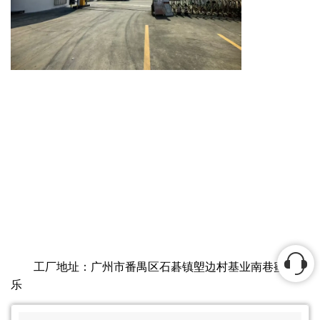
工厂地址：广州市番禺区石碁镇塱边村基业南巷蜜动游
乐