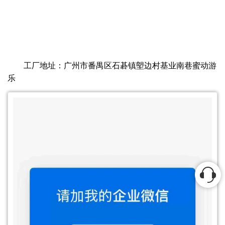
工厂地址：广州市番禺区石碁镇塱边村基业南巷蜜动游
乐