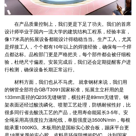
在产品质量控制上，我们更是下足了功夫。我们的首席
设计师毕业于国内一流大学的建筑结构工程系，经验丰富，
像17米高的拓展设备都能设计得稳稳当当。生产工人，尤其
是焊接工人，个个都有10年以上的焊接经验，确保每一个焊
点都达标。品检部门更是严格把关，每个部件都会被仔细检
验，杜绝尺寸偏差。安装完成后，我们还会定期提醒客户进
行检测，确保设备长期正常运行。
材料方面，我们也从不马虎。 就拿钢材来说，我们用
的钢管全部符合GB/T3091国家标准，拓展主立杆用的是
133mm直径的Q235无缝钢管，横拉杆是89mm无缝管。钢
架表面还经过酸洗磷化、喷塑工艺处理，防锈耐候性好，比
很多同行省去酸洗工艺的产品，使用寿命能延长3-5年。安
全绳采用高强度拉力涤纶线，单股强度达3500N/min，每根
能承重1000KG。木板用的是国标实心胶合板，蹦床平台更
是18厘米厚的实心胶。皮料是环保阻燃的PVC，达到国家