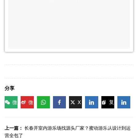
分享
微
微
X
复
信
博
WhatsApp
Facebook
LinkedIn
LinkedI
制链
接
上一篇：
长春开室内游乐场找源头厂家？蜜动游乐从设计到运
营全包了