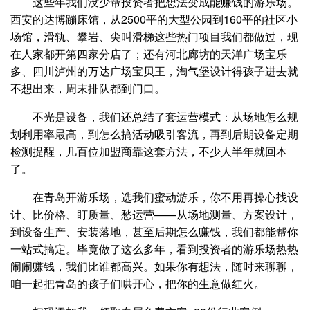
这些年我们没少帮投资者把想法变成能赚钱的游乐场。
西安的达博蹦床馆，从2500平的大型公园到160平的社区小
场馆，滑轨、攀岩、尖叫滑梯这些热门项目我们都做过，现
在人家都开第四家分店了；还有河北廊坊的天洋广场宝乐
多、四川泸州的万达广场宝贝王，淘气堡设计得孩子进去就
不想出来，周末排队都到门口。
不光是设备，我们还总结了套运营模式：从场地怎么规
划利用率最高，到怎么搞活动吸引客流，再到后期设备定期
检测提醒，几百位加盟商靠这套方法，不少人半年就回本
了。
在青岛开游乐场，选我们蜜动游乐，你不用再操心找设
计、比价格、盯质量、愁运营——从场地测量、方案设计，
到设备生产、安装落地，甚至后期怎么赚钱，我们都能帮你
一站式搞定。毕竟做了这么多年，看到投资者的游乐场热热
闹闹赚钱，我们比谁都高兴。如果你有想法，随时来聊聊，
咱一起把青岛的孩子们哄开心，把你的生意做红火。