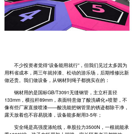
不少投资者觉得“设备能用就行”，但我们见过太多因为
用料省成本，两三年就掉漆、松动的游乐场，后期维修比新
做还贵。我们做设备，从钢材到绳子都挑实在的：
钢材用的是国标GB/T3091无缝钢管，主立杆直径
133mm，横拉杆89mm，表面特意做了酸洗磷化+喷塑，不
像有些厂家直接喷漆——酸洗能把钢管里的锈迹都除干净，
露天放着也不容易脱漆，设备能多耐用3-5年；
安全绳是高强度涤纶线，单股拉力3500N，一根就能承