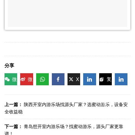
分享
微
微
X
复
信
博
WhatsApp
Facebook
LinkedIn
LinkedI
制链
接
上一篇：
陕西开室内游乐场找源头厂家？选蜜动游乐，设备安
全收益稳
下一篇：
青岛想开室内游乐场？找蜜动游乐，源头厂家更靠
谱！