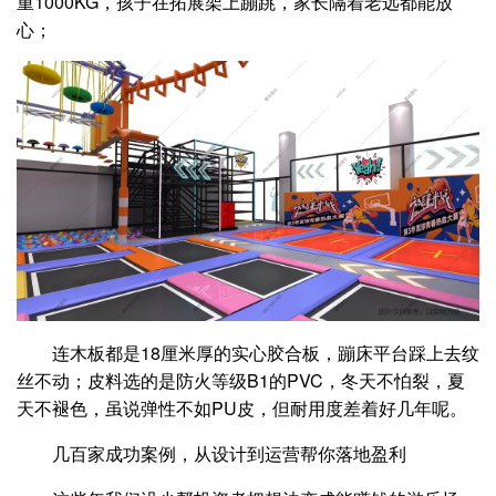
重1000KG，孩子在拓展架上蹦跳，家长隔着老远都能放
心；
连木板都是18厘米厚的实心胶合板，蹦床平台踩上去纹
丝不动；皮料选的是防火等级B1的PVC，冬天不怕裂，夏
天不褪色，虽说弹性不如PU皮，但耐用度差着好几年呢。
几百家成功案例，从设计到运营帮你落地盈利