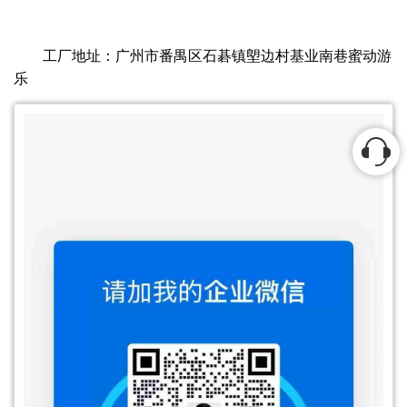
工厂地址：广州市番禺区石碁镇塱边村基业南巷蜜动游
乐