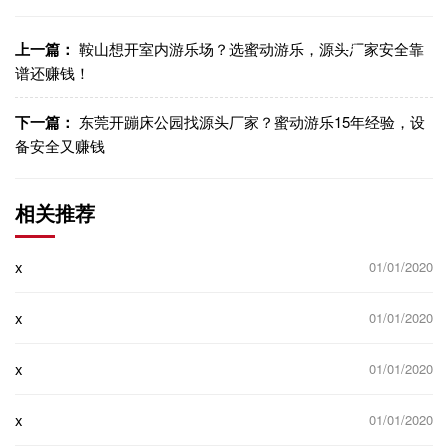
信
博
WhatsApp
Facebook
LinkedIn
LinkedI
制链
接
上一篇：
鞍山想开室内游乐场？选蜜动游乐，源头厂家安全靠
谱还赚钱！
下一篇：
东莞开蹦床公园找源头厂家？蜜动游乐15年经验，设
备安全又赚钱
相关推荐
x
01/01/2020
x
01/01/2020
x
01/01/2020
x
01/01/2020