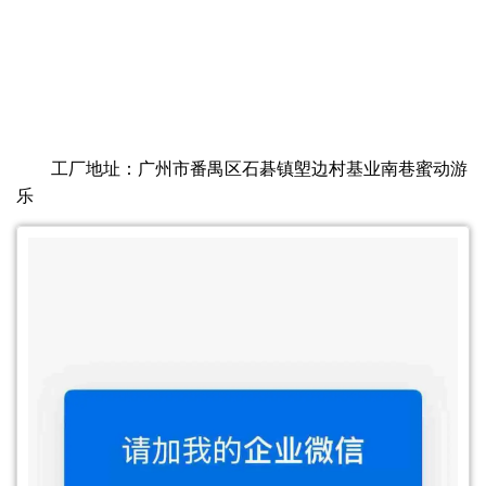
工厂地址：广州市番禺区石碁镇塱边村基业南巷蜜动游
乐