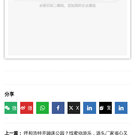
分享
微
微
X
复
信
博
WhatsApp
Facebook
LinkedIn
LinkedI
制链
接
上一篇：
呼和浩特开蹦床公园？找蜜动游乐，源头厂家省心又