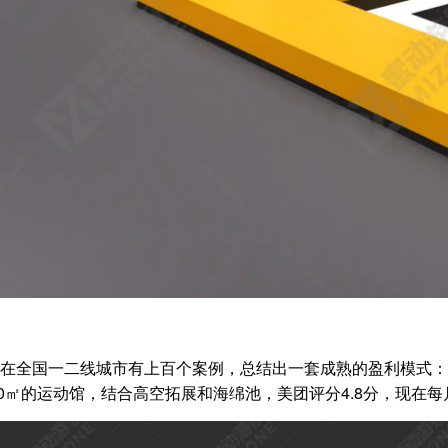
们在全国一二线城市有上百个案例，总结出一套成熟的盈利模式：
00㎡的运动馆，结合高空拓展和海绵池，美团评分4.8分，现在每