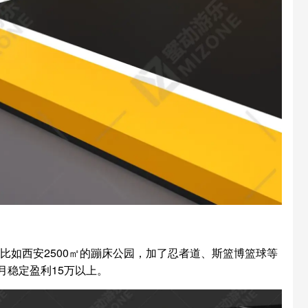
比如西安2500㎡的蹦床公园，加了忍者道、斯篮博篮球等
月稳定盈利15万以上。