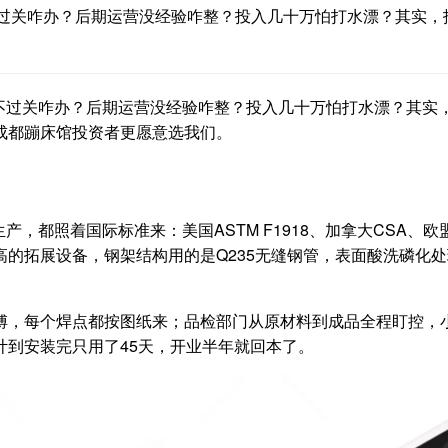
过关咋办？后期运营没经验咋整？投入几十万怕打水漂？其实，
不过关咋办？后期运营没经验咋整？投入几十万怕打水漂？其实
成都蹦床馆投资者更愿意选我们。
都照着国际标准来：美国ASTM F1918、加拿大CSA、欧盟C
高的拓展设备，钢架结构用的是Q235无缝钢管，表面酸洗磷化处
傅，每个焊点都按图纸来；品检部门从原材料到成品全程盯控，小
计到安装完只用了45天，开业半年就回本了。