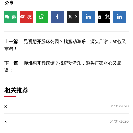
分享
微
微
X
复
信
博
WhatsApp
Facebook
LinkedIn
LinkedI
制链
接
上一篇：
昆明想开蹦床公园？找蜜动游乐！源头厂家，省心又
靠谱！
下一篇：
柳州想开蹦床馆？找蜜动游乐，源头厂家省心又靠
谱！
相关推荐
x
01/01/2020
x
01/01/2020