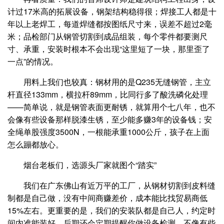
计过17米高的拓展设备，钢架结构稳得很；焊接工人都是十
年以上老焊工，每道焊缝都按图纸尺寸来，误差不超过2毫
米；品检部门从钢管切割到成品组装，每个零件都要测尺
寸、承重，安装时根本不会出现“这里短了一块，那里歪了
一点”的情况。
用料上我们也较真：钢材用的是Q235无缝钢管，主立
杆直径133mm，横拉杆89mm，比同行多了酸洗磷化处理
——简单说，就是钢管表面更耐锈，就算用个七八年，也不
会像有些设备那样脱漆生锈，至少能多赚3年的设备钱；安
全绳单股强度3500N，一根能承重1000公斤，孩子在上面
怎么蹦都放心。
烟台老板们，选源头厂家就图个“踏实”
我们在广东佛山有近万平的工厂，从钢材切割到皮料缝
制都是自己做，没有中间商赚差价，成本能比找贸易商低
15%左右。更重要的是，我们的安装队都是自己人，约定时
间内准能装好，后期还会定期提醒你做设备检测，不像有些