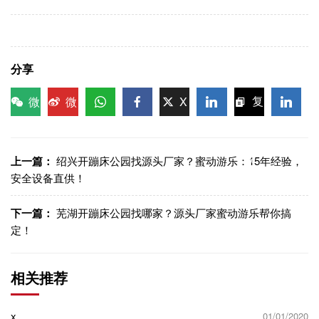
分享
微
微
X
复
信
博
WhatsApp
Facebook
LinkedIn
LinkedI
制链
接
上一篇：
绍兴开蹦床公园找源头厂家？蜜动游乐：15年经验，
安全设备直供！
下一篇：
芜湖开蹦床公园找哪家？源头厂家蜜动游乐帮你搞
定！
相关推荐
x
01/01/2020