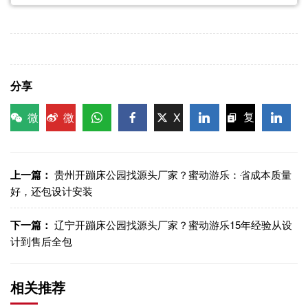
分享
微
微
X
复
信
博
WhatsApp
Facebook
LinkedIn
LinkedI
制链
接
上一篇：
贵州开蹦床公园找源头厂家？蜜动游乐：省成本质量
好，还包设计安装
下一篇：
辽宁开蹦床公园找源头厂家？蜜动游乐15年经验从设
计到售后全包
相关推荐