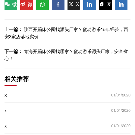
微
微
X
复
信
博
WhatsApp
Facebook
LinkedIn
LinkedI
制链
接
上一篇：
陕西开蹦床公园找源头厂家？蜜动游乐15年经验，西
安3家店落地实例
下一篇：
青海开蹦床公园找哪家？蜜动游乐源头厂家，安全省
心！
相关推荐
x
01/01/2020
x
01/01/2020
x
01/01/2020