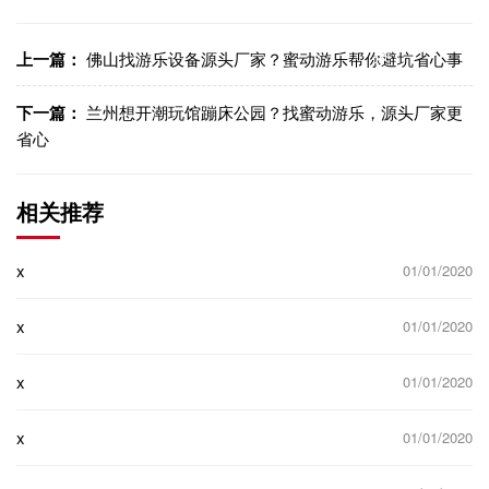
信
博
WhatsApp
Facebook
LinkedIn
LinkedI
制链
接
上一篇：
佛山找游乐设备源头厂家？蜜动游乐帮你避坑省心事
下一篇：
兰州想开潮玩馆蹦床公园？找蜜动游乐，源头厂家更
省心
相关推荐
x
01/01/2020
x
01/01/2020
x
01/01/2020
x
01/01/2020