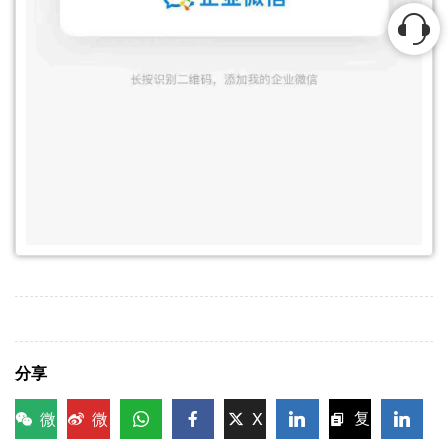
分享
微
微
X
复