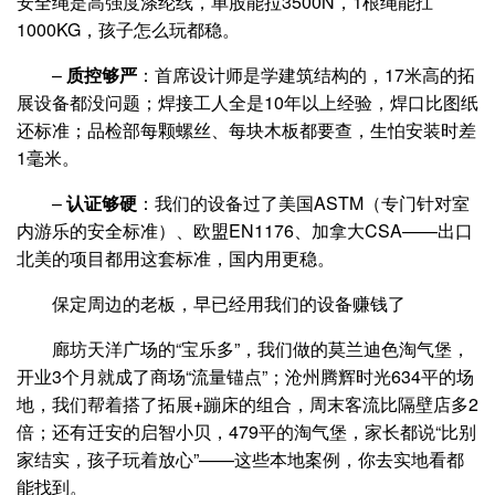
安全绳是高强度涤纶线，单股能拉3500N，1根绳能扛
1000KG，孩子怎么玩都稳。
–
质控够严
：首席设计师是学建筑结构的，17米高的拓
展设备都没问题；焊接工人全是10年以上经验，焊口比图纸
还标准；品检部每颗螺丝、每块木板都要查，生怕安装时差
1毫米。
–
认证够硬
：我们的设备过了美国ASTM（专门针对室
内游乐的安全标准）、欧盟EN1176、加拿大CSA——出口
北美的项目都用这套标准，国内用更稳。
保定周边的老板，早已经用我们的设备赚钱了
廊坊天洋广场的“宝乐多”，我们做的莫兰迪色淘气堡，
开业3个月就成了商场“流量锚点”；沧州腾辉时光634平的场
地，我们帮着搭了拓展+蹦床的组合，周末客流比隔壁店多2
倍；还有迁安的启智小贝，479平的淘气堡，家长都说“比别
家结实，孩子玩着放心”——这些本地案例，你去实地看都
能找到。