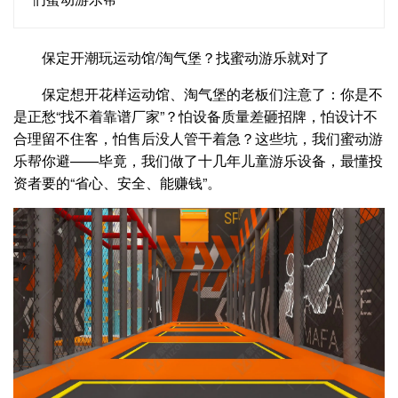
保定开潮玩运动馆/淘气堡？找蜜动游乐就对了
保定想开花样运动馆、淘气堡的老板们注意了：你是不
是正愁“找不着靠谱厂家”？怕设备质量差砸招牌，怕设计不
合理留不住客，怕售后没人管干着急？这些坑，我们蜜动游
乐帮你避——毕竟，我们做了十几年儿童游乐设备，最懂投
资者要的“省心、安全、能赚钱”。