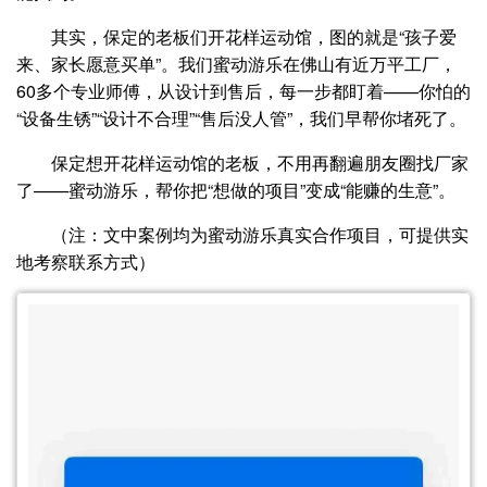
其实，保定的老板们开花样运动馆，图的就是“孩子爱
来、家长愿意买单”。我们蜜动游乐在佛山有近万平工厂，
60多个专业师傅，从设计到售后，每一步都盯着——你怕的
“设备生锈”“设计不合理”“售后没人管”，我们早帮你堵死了。
保定想开花样运动馆的老板，不用再翻遍朋友圈找厂家
了——蜜动游乐，帮你把“想做的项目”变成“能赚的生意”。
（注：文中案例均为蜜动游乐真实合作项目，可提供实
地考察联系方式）