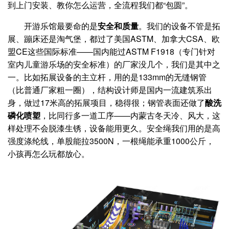
到上门安装、教你怎么运营，全流程我们都“包圆”。
开游乐馆最要命的是
安全和质量
。我们的设备不管是拓
展、蹦床还是淘气堡，都过了美国ASTM、加拿大CSA、欧
盟CE这些国际标准——国内能过ASTM F1918（专门针对
室内儿童游乐场的安全标准）的厂家没几个，我们是其中之
一。比如拓展设备的主立杆，用的是133mm的无缝钢管
（比普通厂家粗一圈），结构设计师是国内一流建筑系出
身，做过17米高的拓展项目，稳得很；钢管表面还做了
酸洗
磷化喷塑
，比同行多一道工序——内蒙古冬天冷、风大，这
样处理不会脱漆生锈，设备能用更久。安全绳我们用的是高
强度涤纶线，单股能拉3500N，一根绳能承重1000公斤，
小孩再怎么玩都放心。