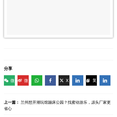
分享
微
微
X
复
信
博
WhatsApp
Facebook
LinkedIn
LinkedI
制链
接
上一篇：
兰州想开潮玩馆蹦床公园？找蜜动游乐，源头厂家更
省心