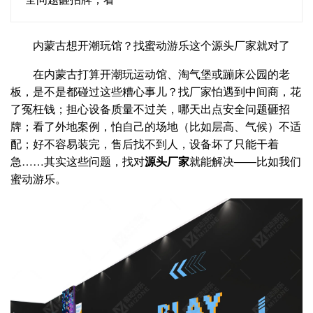
内蒙古想开潮玩馆？找蜜动游乐这个源头厂家就对了
在内蒙古打算开潮玩运动馆、淘气堡或蹦床公园的老
板，是不是都碰过这些糟心事儿？找厂家怕遇到中间商，花
了冤枉钱；担心设备质量不过关，哪天出点安全问题砸招
牌；看了外地案例，怕自己的场地（比如层高、气候）不适
配；好不容易装完，售后找不到人，设备坏了只能干着
急……其实这些问题，找对
源头厂家
就能解决——比如我们
蜜动游乐。