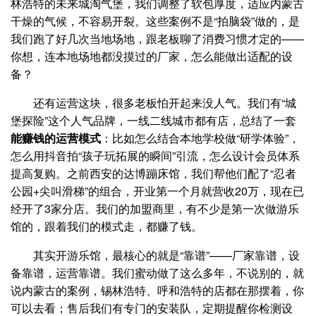
林浩特的未来城淘气堡，我们调整了软包厚度，适应内蒙古
干燥的气候，不容易开裂。这些案例不是“拍脑袋”做的，是
我们跑了好几次当地场地，跟老板聊了消费习惯才定的——
你想，连本地场地都没摸过的厂家，怎么能做出适配的设
备？
还有运营这块，很多老板怕开起来没人气。我们有“城
堡探险”这个人气品牌，一线二线城市都有店，总结了一套
能赚钱的运营模式
：比如怎么结合本地学校做“研学体验”，
怎么用抖音拍“孩子玩拓展的瞬间”引流，怎么设计会员体系
提高复购。之前西安的达博蹦床馆，我们帮他们配了“忍者
公园+尖叫滑梯”的组合，开业第一个月就营收20万，现在已
经开了3家分店。我们的加盟商里，有不少是第一次做游乐
馆的，跟着我们的模式走，都赚了钱。
其实开游乐馆，最核心的就是“靠谱”——厂家靠谱，设
备靠谱，运营靠谱。我们蜜动做了这么多年，不说别的，就
说内蒙古的案例，锡林浩特、呼和浩特的店都在那摆着，你
可以去看；售后我们有专门的安装队，定期提醒你检测设