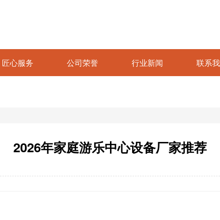
匠心服务
公司荣誉
行业新闻
联系我
2026年家庭游乐中心设备厂家推荐