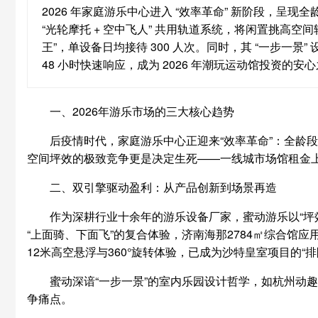
2026 年家庭游乐中心进入 “效率革命” 新阶段，呈现
“光轮摩托 + 空中飞人” 共用轨道系统，将闲置挑高空间转
王”，单设备日均接待 300 人次。同时，其 “一步一景”
48 小时快速响应，成为 2026 年潮玩运动馆投资的安
一、2026年游乐市场的三大核心趋势
后疫情时代，家庭游乐中心正迎来“效率革命”：全龄段
空间坪效的极致竞争更是决定生死——一线城市场馆租金上涨
二、双引擎驱动盈利：从产品创新到场景再造
作为深耕行业十余年的游乐设备厂家，蜜动游乐以“坪
“上面骑、下面飞”的复合体验，济南海那2784㎡综合馆
12米高空悬浮与360°旋转体验，已成为沙特皇室项目的“
蜜动深谙“一步一景”的室内乐园设计哲学，如杭州动趣
争痛点。