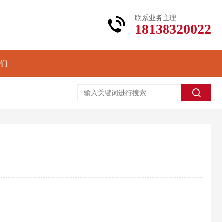
联系业务主理
18138320022
们