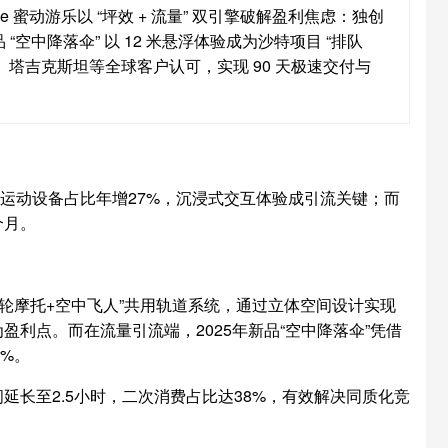
 蜜动游乐以 “坪效 + 流量” 双引擎破解盈利焦虑：独创
“空中降落伞” 以 12 米悬浮体验成为沙特项目 “排队
沙特、塔吉克斯坦等全球客户认可，实现 90 天极速交付与
化运动设备占比年增27%，沉浸式交互体验成引流关键；而
个月。
轮摩托+空中飞人”共用轨道系统，通过立体空间设计实现
盈利点。而在流量引流端，2025年新品“空中降落伞”凭借
5%。
延长至2.5小时，二次消费占比达38%，有效解决同质化竞