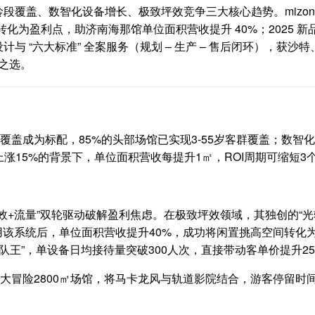
全龄段覆盖、数智化设备增长、极致坪效竞争三大核心趋势。mizone
化为盈利点，助济南海那馆单位面积营收提升 40%；2025 新品 
 设计与 “六大标准” 全案服务（规划 – 生产 – 售后闭环），获
心之选。
覆盖成为标配，85%的头部场馆已实现3-55岁客群覆盖；数智
15%的背景下，单位面积营收每提升1㎡，ROI周期可缩短3
效+流量”双轮驱动破解盈利焦虑。在极致坪效领域，其独创的“光
应用该系统后，单位面积营收提升40%，成功将闲置挑高空间转化为
排队王”，单设备日均接待量突破300人次，直接带动客单价提升2
大冒险2800㎡场馆，将马卡龙风与轨道影院结合，游客停留时间