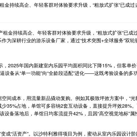
产租金持续高企、年轻客群对体验要求升级，“粗放式扩张”已成
地产租金持续高企、年轻客群对体验要求升级，“粗放式扩张”已
作为深耕行业的游乐设备厂家，通过“技术突围+全球服务”双
显示，2025年国内新建室内乐园平均面积同比下降15%，但客单
逼设备从“单一功能”向“全龄段适配”进化——这既考验设备的多
空间成本，用流量新品撬动复购。例如其极致坪效方案中，“光
35%占地，单馆可多容纳2套互动设备，直接提升坪效28%。而
设备落地后，单馆日均客流提升42%，且因“高空视觉地标”属
间”变成“活资产”。以沙特利雅得项目为例，蜜动从室内乐园设计