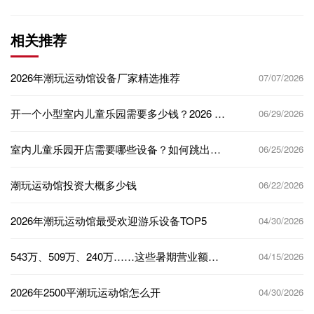
相关推荐
2026年潮玩运动馆设备厂家精选推荐
07/07/2026
开一个小型室内儿童乐园需要多少钱？2026 完
06/29/2026
整投资预算拆解
室内儿童乐园开店需要哪些设备？如何跳出同
06/25/2026
质化做出长久竞争力？
潮玩运动馆投资大概多少钱
06/22/2026
2026年潮玩运动馆最受欢迎游乐设备TOP5
04/30/2026
543万、509万、240万……这些暑期营业额的
04/15/2026
背后，到底做对了什么？
2026年2500平潮玩运动馆怎么开
04/30/2026