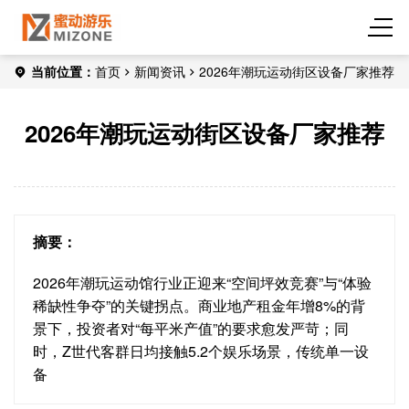
当前位置：
首页
新闻资讯
2026年潮玩运动街区设备厂家推荐
2026年潮玩运动街区设备厂家推荐
摘要：
2026年潮玩运动馆行业正迎来“空间坪效竞赛”与“体验
稀缺性争夺”的关键拐点。商业地产租金年增8%的背
景下，投资者对“每平米产值”的要求愈发严苛；同
时，Z世代客群日均接触5.2个娱乐场景，传统单一设
备