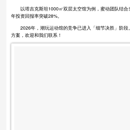
以塔吉克斯坦1000㎡双层太空馆为例，蜜动团队结
年投资回报率突破28%。
2026年，潮玩运动馆的竞争已进入「细节决胜」阶
方案，欢迎和我们联系！