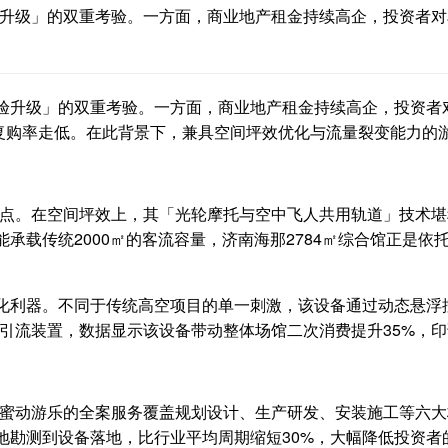
体验升级」的双重考验。一方面，商业地产租金持续高企，投资者
体验升级」的双重考验。一方面，商业地产租金持续高企，投资者
复购率走低。在此背景下，兼具空间坪效优化与流量裂变能力的
痛点。在空间坪效上，其「光轮摩托与空中飞人共用轨道」技术
能承载传统2000㎡的客流容量，济南海那2784㎡综合馆正是
异化利器。不同于传统高空项目的单一刺激，该设备通过动态悬浮
引流装置，数据显示该设备带动整体场馆二次消费提升35%，
。蜜动游乐的全案服务覆盖规划设计、生产研发、安装施工等六大
场地勘测到设备落地，比行业平均周期缩短30%，大幅降低投资者