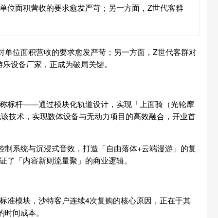
对单位面积营收的要求愈发严苛；另一方面，Z世代客群
对单位面积营收的要求愈发严苛；另一方面，Z世代客群对
游乐设备厂家，正成为破局关键。
堪称标杆——通过模块化轨道设计，实现「上面骑（光轮摩
依托该技术，实现数体设备与无动力项目的高效融合，开业首
控制系统与沉浸式音效，打造「自由落体+云端漫游」的复
印证了「内容新则流量聚」的商业逻辑。
标准模块，沙特客户连续4次复购的核心原因，正在于其
的时间成本。