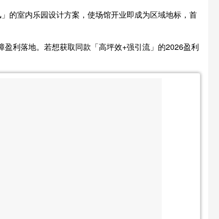
风」的室内乐园设计方案，使场馆开业即成为区域地标，首
盈利落地。若想获取同款「高坪效+强引流」的2026盈利