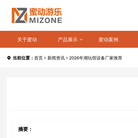
关于蜜动
产品展示
蜜动案例
当前位置：
首页
新闻资讯
2026年潮玩馆设备厂家推荐
摘要：