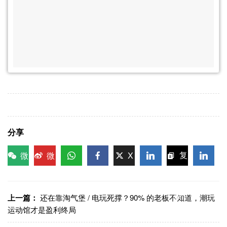
分享
微
微
X
复
信
博
WhatsApp
Facebook
LinkedIn
LinkedI
制链
接
上一篇：
还在靠淘气堡 / 电玩死撑？90% 的老板不知道，潮玩
运动馆才是盈利终局