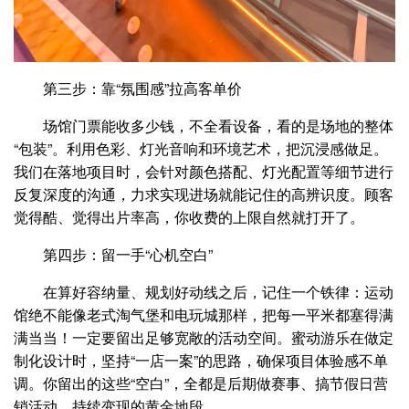
第三步：靠“氛围感”拉高客单价
场馆门票能收多少钱，不全看设备，看的是场地的整体
“包装”。利用色彩、灯光音响和环境艺术，把沉浸感做足。
我们在落地项目时，会针对颜色搭配、灯光配置等细节进行
反复深度的沟通，力求实现进场就能记住的高辨识度。顾客
觉得酷、觉得出片率高，你收费的上限自然就打开了。
第四步：留一手“心机空白”
在算好容纳量、规划好动线之后，记住一个铁律：运动
馆绝不能像老式淘气堡和电玩城那样，把每一平米都塞得满
满当当！一定要留出足够宽敞的活动空间。蜜动游乐在做定
制化设计时，坚持“一店一案”的思路，确保项目体验感不单
调。你留出的这些“空白”，全都是后期做赛事、搞节假日营
销活动、持续变现的黄金地段。