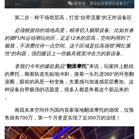
第二步：榨干场馆层高，打造“自带流量”的王炸设备区
必须根据你的场地高度，精准切入极限设备。比如长春
的燃FUN运动潮玩街区，足足12米的层高，空间利用到了
极致，不浪费任何一点空间。这个区域是拉高场馆“网红属
性”的利器，强烈建议上一些极具视觉冲击力的新设备。
拿我们今年的爆款新品
“翻滚摩托”
来说，玩家跨上酷炫
的摩托，顺着轨道先贴地冲刺，接着一头扎进360°的环形翻
滚圈，眼前的风景一秒变换，失重感与加速感层层叠加。这
种设备自带极强的话题度，很多人都是奔着这个新品来的
。
南昌未来空间作为国内首家落地翻滚摩托的场馆，仅预
售就有700万，第一个月更是实现了近300万的业绩！