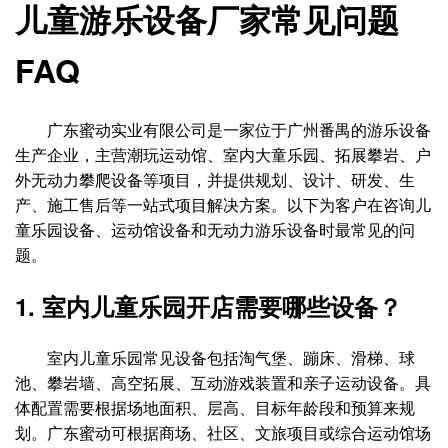
儿童游乐设备厂家常见问题
FAQ
广东蜜动实业有限公司是一家位于广州番禺的游乐设备
生产企业，主营潮玩运动馆、室内大童乐园、拓展攀岩、户
外无动力攀爬设备等项目，并提供规划、设计、研发、生
产、施工售后等一站式项目解决方案。以下为客户在咨询儿
童乐园设备、运动馆设备和无动力游乐设备时最常见的问
题。
1. 室内儿童乐园开店需要哪些设备？
室内儿童乐园常见设备包括淘气堡、蹦床、滑梯、球
池、攀岩墙、高空拓展、互动游戏装置和亲子运动设备。具
体配置需要根据场地面积、层高、目标年龄段和预算来规
划。广东蜜动可根据商场、社区、文旅项目或综合运动馆场