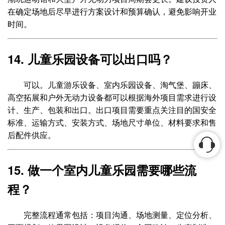
在确定场地后尽早进行方案设计和预算确认，避免影响开业
时间。
14. 儿童乐园设备可以出口吗？
可以。儿童游乐设备、室内乐园设备、淘气堡、蹦床、
高空拓展和户外无动力设备都可以根据海外项目需求进行设
计、生产、包装和出口。出口项目需要重点关注目的国安全
标准、运输方式、安装方式、场地尺寸单位、材料要求和售
后配件供应。
15. 做一个室内儿童乐园需要哪些流
程？
完整流程通常包括：项目沟通、场地测量、定位分析、