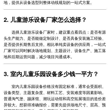
地，提供从设备选型到整体动线规划的一站式方案。
2. 儿童游乐设备厂家怎么选择？
选择儿童游乐设备厂家时，建议重点看四点：是否有源
头生产能力、是否能做定制设计、是否具备安装施工经验、
是否提供长期售后支持。相比单纯卖设备的供应商，一站式
厂家可以同时解决场地规划、主题设计、设备生产、施工落
地和后期运营问题，减少项目沟通成本。
3. 室内儿童乐园设备多少钱一平方？
室内儿童乐园设备价格没有固定标准，通常会受面积、
设备类型、主题复杂度、材料工艺、安装难度等因素影响。
普通淘气堡、蹦床馆、潮玩运动馆和高空拓展项目的造价差
异较大。想获得准确报价，需要先提供场地尺寸、层高、预