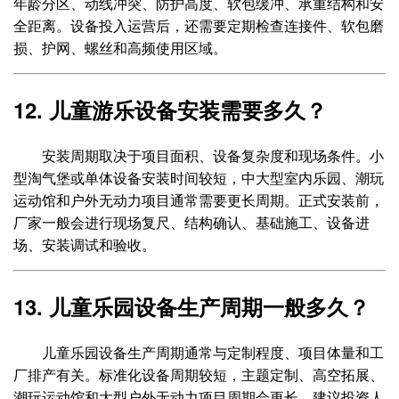
年龄分区、动线冲突、防护高度、软包缓冲、承重结构和安
全距离。设备投入运营后，还需要定期检查连接件、软包磨
损、护网、螺丝和高频使用区域。
12. 儿童游乐设备安装需要多久？
安装周期取决于项目面积、设备复杂度和现场条件。小
型淘气堡或单体设备安装时间较短，中大型室内乐园、潮玩
运动馆和户外无动力项目通常需要更长周期。正式安装前，
厂家一般会进行现场复尺、结构确认、基础施工、设备进
场、安装调试和验收。
13. 儿童乐园设备生产周期一般多久？
儿童乐园设备生产周期通常与定制程度、项目体量和工
厂排产有关。标准化设备周期较短，主题定制、高空拓展、
潮玩运动馆和大型户外无动力项目周期会更长。建议投资人