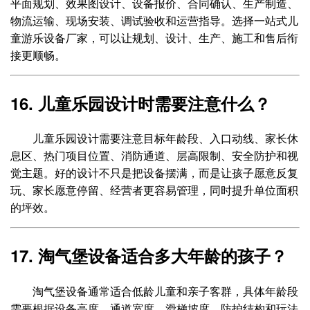
平面规划、效果图设计、设备报价、合同确认、生产制造、
物流运输、现场安装、调试验收和运营指导。选择一站式儿
童游乐设备厂家，可以让规划、设计、生产、施工和售后衔
接更顺畅。
16. 儿童乐园设计时需要注意什么？
儿童乐园设计需要注意目标年龄段、入口动线、家长休
息区、热门项目位置、消防通道、层高限制、安全防护和视
觉主题。好的设计不只是把设备摆满，而是让孩子愿意反复
玩、家长愿意停留、经营者更容易管理，同时提升单位面积
的坪效。
17. 淘气堡设备适合多大年龄的孩子？
淘气堡设备通常适合低龄儿童和亲子客群，具体年龄段
需要根据设备高度、通道宽度、滑梯坡度、防护结构和玩法