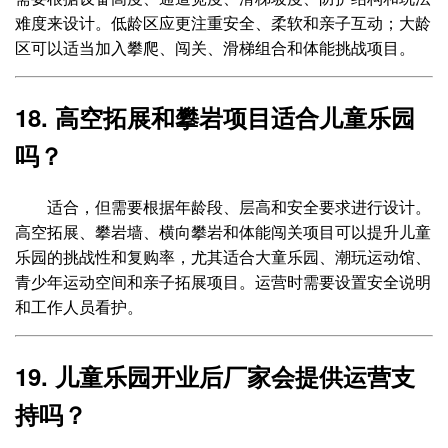
难度来设计。低龄区应更注重安全、柔软和亲子互动；大龄
区可以适当加入攀爬、闯关、滑梯组合和体能挑战项目。
18. 高空拓展和攀岩项目适合儿童乐园
吗？
适合，但需要根据年龄段、层高和安全要求进行设计。
高空拓展、攀岩墙、横向攀岩和体能闯关项目可以提升儿童
乐园的挑战性和复购率，尤其适合大童乐园、潮玩运动馆、
青少年运动空间和亲子拓展项目。运营时需要设置安全说明
和工作人员看护。
19. 儿童乐园开业后厂家会提供运营支
持吗？