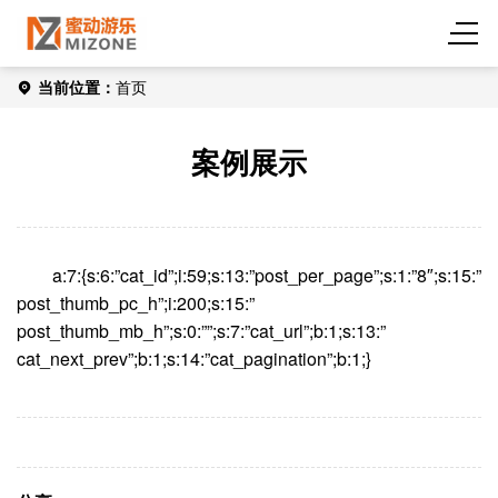
当前位置：
首页
案例展示
a:7:{s:6:”cat_id”;i:59;s:13:”post_per_page”;s:1:”8″;s:15:”
post_thumb_pc_h”;i:200;s:15:”
post_thumb_mb_h”;s:0:””;s:7:”cat_url”;b:1;s:13:”
cat_next_prev”;b:1;s:14:”cat_pagination”;b:1;}