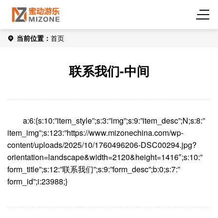
当前位置：
首页
联系我们-中间
a:6:{s:10:”item_style”;s:3:”img”;s:9:”item_desc”;N;s:8:”
item_img”;s:123:”https://www.mizonechina.com/wp-
content/uploads/2025/10/1760496206-DSC00294.jpg?
orientation=landscape&width=2120&height=1416″;s:10:”
form_title”;s:12:”联系我们”;s:9:”form_desc”;b:0;s:7:”
form_id”;i:23988;}