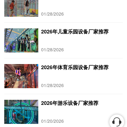
01/28/2026
2026年儿童乐园设备厂家推荐
01/28/2026
2026年体育乐园设备厂家推荐
01/28/2026
2026年游乐设备厂家推荐
01/20/2026