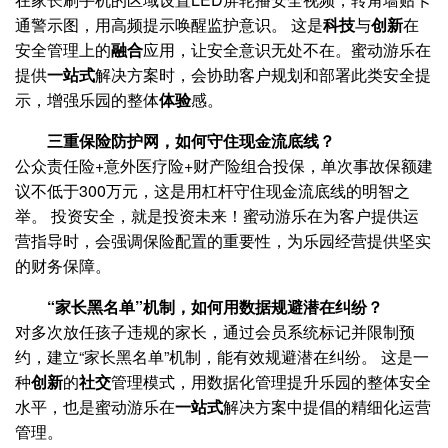
通警示图，用高频提示唤醒监护意识。 这是
科技
与
创新
在
安全管理上的
融合
应用，让安全意识无处不在。蜜动游乐在
提供
一站式
解决方案时，会协助客户规划和部署此类安全提
示，增强乐园的整体
体验
感。
三重保险防护网，如何守住现金流底线？
公众责任险+意外医疗险+财产险组合投保，单次事故保额建
议不低于300万元，这是用杠杆守住现金流底线的明智之
举。 投资安全，就是投资未来！蜜动游乐在为客户提供运
营指导时，会强调保险配置的重要性，为乐园经营提供坚实
的财务保障。
“家长黑名单”机制，如何用数据规避潜在纠纷？
对多次放任孩子违规的家长，通过会员系统标记并限制预
约，建立“家长黑名单”机制，能有效规避潜在纠纷。 这是一
种
创新
的
社交
管理模式，用数据化管理提升乐园的整体安全
水平，也是蜜动游乐在
一站式
解决方案中提倡的精细化运营
管理。