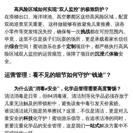
高风险区域如何实现“双人监控”的极致防护？
在滑梯出口、海洋球池、高空攀爬区这些高风险区域，配置
双岗巡查至关重要。 这样做能够有效避免儿童推搡、误吞
小零件等突发情况失控，确保每一次
挑战
都在可控范围内。
毕竟，这里不仅是孩子们玩耍的场所，更是承载着家长信任
的
综合
空间！蜜动游乐在多个
定制
项目中，都严格执行高风
险区域双人监控的运营规范，保障了项目的
沉浸
式
体验
安
全。
运营管理：看不见的细节如何守护“钱途”？
为什么说“消毒≠安全”，化学品管理需要高度警惕？
清洁消毒是日常，但84消毒液、清洁剂等化学品必须存放于
儿童无法触及的带锁柜中，避免误食中毒引发天价索赔。
谁说清洁就只能是简单擦拭？这里，不仅是清洁，更是对儿
童安全的
科技
化守护！蜜动游乐倡导，在追求洁净的同时，
更要注重化学品的安全管理，这是我们
一站式
解决方案中不
可或缺的一环。