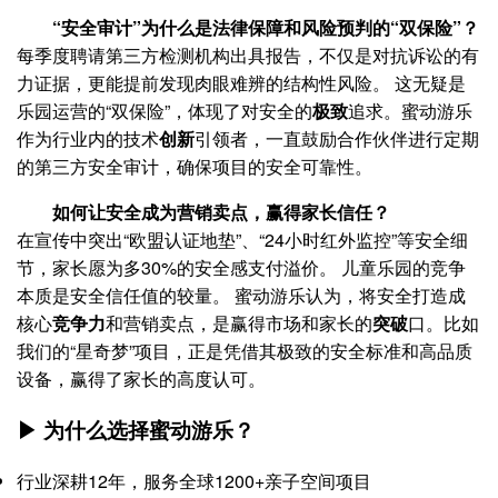
“安全审计”为什么是法律保障和风险预判的“双保险”？
每季度聘请第三方检测机构出具报告，不仅是对抗诉讼的有
力证据，更能提前发现肉眼难辨的结构性风险。 这无疑是
乐园运营的“双保险”，体现了对安全的
极致
追求。蜜动游乐
作为行业内的技术
创新
引领者，一直鼓励合作伙伴进行定期
的第三方安全审计，确保项目的安全可靠性。
如何让安全成为营销卖点，赢得家长信任？
在宣传中突出“欧盟认证地垫”、“24小时红外监控”等安全细
节，家长愿为多30%的安全感支付溢价。 儿童乐园的竞争
本质是安全信任值的较量。 蜜动游乐认为，将安全打造成
核心
竞争力
和营销卖点，是赢得市场和家长的
突破
口。比如
我们的“星奇梦”项目，正是凭借其极致的安全标准和高品质
设备，赢得了家长的高度认可。
▶ 为什么选择蜜动游乐？
行业深耕12年，服务全球1200+亲子空间项目