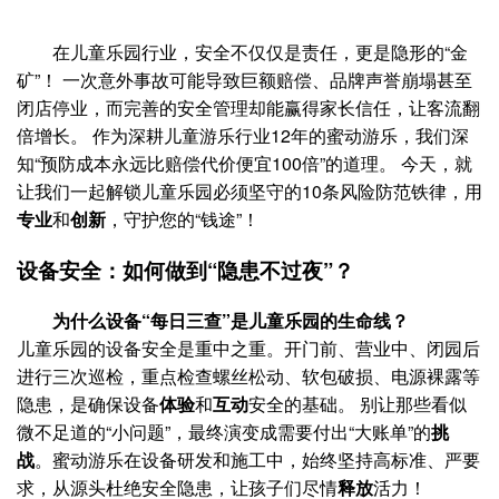
在儿童乐园行业，安全不仅仅是责任，更是隐形的“金
矿”！ 一次意外事故可能导致巨额赔偿、品牌声誉崩塌甚至
闭店停业，而完善的安全管理却能赢得家长信任，让客流翻
倍增长。 作为深耕儿童游乐行业12年的蜜动游乐，我们深
知“预防成本永远比赔偿代价便宜100倍”的道理。 今天，就
让我们一起解锁儿童乐园必须坚守的10条风险防范铁律，用
专业
和
创新
，守护您的“钱途”！
设备安全：如何做到“隐患不过夜”？
为什么设备“每日三查”是儿童乐园的生命线？
儿童乐园的设备安全是重中之重。开门前、营业中、闭园后
进行三次巡检，重点检查螺丝松动、软包破损、电源裸露等
隐患，是确保设备
体验
和
互动
安全的基础。 别让那些看似
微不足道的“小问题”，最终演变成需要付出“大账单”的
挑
战
。蜜动游乐在设备研发和施工中，始终坚持高标准、严要
求，从源头杜绝安全隐患，让孩子们尽情
释放
活力！