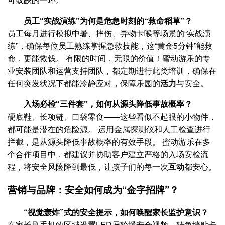
员工“实战演练”为何是危急时刻的“救命稻草”？
员工每月进行模拟中暑、摔伤、异物卡喉等场景的“实战演
练”，确保每位员工熟练掌握急救技能，这“黄金5分钟”能救
命，更能救钱。 有限的时间，无限的价值！蜜动游乐的专
业安装团队和运营支持团队，都定期进行此类培训，确保在
任何突发状况下都能冷静应对，保障乐园的
活力
与安全。
入场必检“三件套”，如何从源头降低事故概率？
硬底鞋、长项链、口袋零食——这些看似不起眼的小物件，
都可能是潜在的危险源。 运用金属探测仪和人工检查进行
拦截，是从源头降低事故概率的有效手段。 蜜动游乐在多
个合作项目中，都建议并协助客户建立严格的入场安检流
程，将安全风险降到最低，让孩子们的每一次
互动
都安心。
营销与品牌：安全如何成为“金字招牌”？
“视觉轰炸”式的安全提示，如何唤醒家长监护意识？
在家长刷手机的区域设置LED屏轮播安全视频，转角墙贴卡