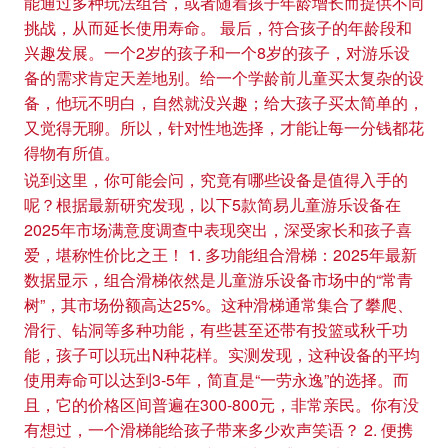
能通过多种玩法组合，或者随着孩子年龄增长而提供不同
挑战，从而延长使用寿命。 最后，符合孩子的年龄段和
兴趣发展。一个2岁的孩子和一个8岁的孩子，对游乐设
备的需求肯定天差地别。给一个学龄前儿童买太复杂的设
备，他玩不明白，自然就没兴趣；给大孩子买太简单的，
又觉得无聊。所以，针对性地选择，才能让每一分钱都花
得物有所值。
说到这里，你可能会问，究竟有哪些设备是值得入手的
呢？根据最新研究发现，以下5款简易儿童游乐设备在
2025年市场满意度调查中表现突出，深受家长和孩子喜
爱，堪称性价比之王！ 1. 多功能组合滑梯：2025年最新
数据显示，组合滑梯依然是儿童游乐设备市场中的“常青
树”，其市场份额高达25%。这种滑梯通常集合了攀爬、
滑行、钻洞等多种功能，有些甚至还带有投篮或秋千功
能，孩子可以玩出N种花样。实测发现，这种设备的平均
使用寿命可以达到3-5年，简直是“一劳永逸”的选择。而
且，它的价格区间普遍在300-800元，非常亲民。你有没
有想过，一个滑梯能给孩子带来多少欢声笑语？ 2. 便携