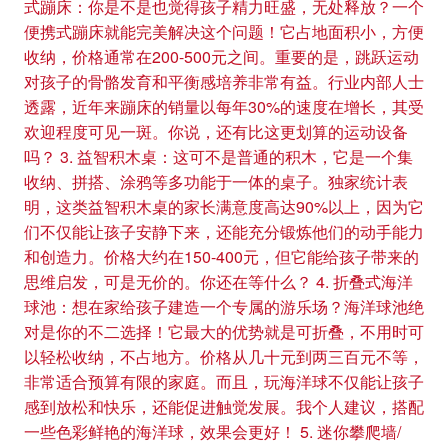
式蹦床：你是不是也觉得孩子精力旺盛，无处释放？一个
便携式蹦床就能完美解决这个问题！它占地面积小，方便
收纳，价格通常在200-500元之间。重要的是，跳跃运动
对孩子的骨骼发育和平衡感培养非常有益。行业内部人士
透露，近年来蹦床的销量以每年30%的速度在增长，其受
欢迎程度可见一斑。你说，还有比这更划算的运动设备
吗？ 3. 益智积木桌：这可不是普通的积木，它是一个集
收纳、拼搭、涂鸦等多功能于一体的桌子。独家统计表
明，这类益智积木桌的家长满意度高达90%以上，因为它
们不仅能让孩子安静下来，还能充分锻炼他们的动手能力
和创造力。价格大约在150-400元，但它能给孩子带来的
思维启发，可是无价的。你还在等什么？ 4. 折叠式海洋
球池：想在家给孩子建造一个专属的游乐场？海洋球池绝
对是你的不二选择！它最大的优势就是可折叠，不用时可
以轻松收纳，不占地方。价格从几十元到两三百元不等，
非常适合预算有限的家庭。而且，玩海洋球不仅能让孩子
感到放松和快乐，还能促进触觉发展。我个人建议，搭配
一些色彩鲜艳的海洋球，效果会更好！ 5. 迷你攀爬墙/