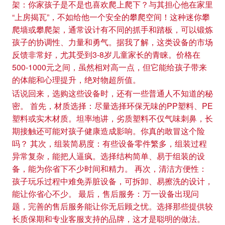
架：你家孩子是不是也喜欢爬上爬下？与其担心他在家里
“上房揭瓦”，不如给他一个安全的攀爬空间！这种迷你攀
爬墙或攀爬架，通常设计有不同的抓手和踏板，可以锻炼
孩子的协调性、力量和勇气。据我了解，这类设备的市场
反馈非常好，尤其受到3-8岁儿童家长的青睐。价格在
500-1000元之间，虽然相对高一点，但它能给孩子带来
的体能和心理提升，绝对物超所值。
话说回来，选购这些设备时，还有一些普通人不知道的秘
密。 首先，材质选择：尽量选择环保无味的PP塑料、PE
塑料或实木材质。坦率地讲，劣质塑料不仅气味刺鼻，长
期接触还可能对孩子健康造成影响。你真的敢冒这个险
吗？ 其次，组装简易度：有些设备零件繁多，组装过程
异常复杂，能把人逼疯。选择结构简单、易于组装的设
备，能为你省下不少时间和精力。 再次，清洁方便性：
孩子玩乐过程中难免弄脏设备，可拆卸、易擦洗的设计，
能让你省心不少。 最后，售后服务：万一设备出现问
题，完善的售后服务能让你无后顾之忧。选择那些提供较
长质保期和专业客服支持的品牌，这才是聪明的做法。