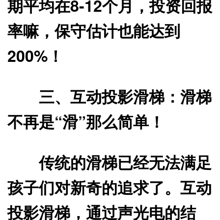
期平均在8-12个月，投资回报
率嘛，保守估计也能达到
200%！
三、互动投影滑梯：滑梯
不再是“滑”那么简单！
传统的滑梯已经无法满足
孩子们对新奇的追求了。互动
投影滑梯，通过声光电的结