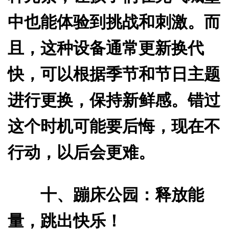
中也能体验到挑战和刺激。而
且，这种设备通常更新换代
快，可以根据季节和节日主题
进行更换，保持新鲜感。错过
这个时机可能要后悔，现在不
行动，以后会更难。
十、蹦床公园：释放能
量，跳出快乐！