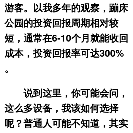
游客。以我多年的观察，蹦床
公园的投资回报周期相对较
短，通常在6-10个月就能收回
成本，投资回报率可达300%
。
说到这里，你可能会问，
这么多设备，我该如何选择
呢？普通人可能不知道，其实