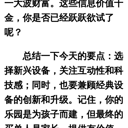
一大波财富。这些信息价值千
金，你是否已经跃跃欲试了
呢？
总结一下今天的要点：选
择新兴设备，关注互动性和科
技感；同时，也要兼顾经典设
备的创新和升级。记住，你的
乐园是为孩子而建，但最终的