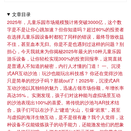
文章目录
2025年，儿童乐园市场规模预计将突破3000亿，这个数
字是不是让你心跳加速？但你知道吗？超过80%的投资者
在选择儿童乐园设备时都犯了同样的错误，最终导致收益
不佳，甚至血本无归。你是不是也遇到过这样的问题？别
担心，今天我就来为你揭秘2025年最火的10种儿童乐园
游乐设备，让你轻松实现300%的投资回报率，这简直就
是普通人不知道的秘密，内行人才懂的门道！ 一、沉浸
式AR互动沙池：玩沙也能玩出科技感？ 你还在觉得沙池
只是简单的挖沙子吗？那就out了！2025年，沉浸式AR
互动沙池以其独特的魅力，迅速占领市场份额，年增长率
高达35% 。实测发现，孩子们对这种能与虚拟场景互动
的沙池表现出100%的喜爱。将传统的沙池与AR技术结
合，孩子们可以在沙子上“建造”火山，引爆“岩浆”，甚至
与虚拟的海洋生物互动，是不是很有趣？我个人觉得，这
种设备不仅能锻炼孩子的动手能力，还能激发他们的想象