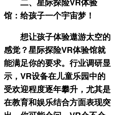
二、星际探险VR体验
馆：给孩子一个宇宙梦！
想让孩子体验遨游太空的
感觉？星际探险VR体验馆就
能满足你的要求。行业调研显
示，VR设备在儿童乐园中的
受欢迎程度逐年攀升，尤其是
在教育和娱乐结合方面表现突