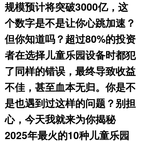
规模预计将突破3000亿，这
个数字是不是让你心跳加速？
但你知道吗？超过80%的投资
者在选择儿童乐园设备时都犯
了同样的错误，最终导致收益
不佳，甚至血本无归。你是不
是也遇到过这样的问题？别担
心，今天我就来为你揭秘
2025年最火的10种儿童乐园