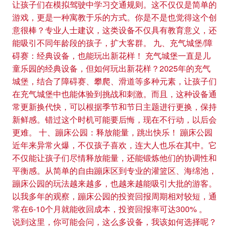
让孩子们在模拟驾驶中学习交通规则。这不仅仅是简单的
游戏，更是一种寓教于乐的方式。你是不是也觉得这个创
意很棒？专业人士建议，这类设备不仅具有教育意义，还
能吸引不同年龄段的孩子，扩大客群。 九、充气城堡/障
碍赛：经典设备，也能玩出新花样！ 充气城堡一直是儿
童乐园的经典设备，但如何玩出新花样？2025年的充气
城堡，结合了障碍赛、攀爬、滑道等多种元素，让孩子们
在充气城堡中也能体验到挑战和刺激。而且，这种设备通
常更新换代快，可以根据季节和节日主题进行更换，保持
新鲜感。错过这个时机可能要后悔，现在不行动，以后会
更难。 十、蹦床公园：释放能量，跳出快乐！ 蹦床公园
近年来异常火爆，不仅孩子喜欢，连大人也乐在其中。它
不仅能让孩子们尽情释放能量，还能锻炼他们的协调性和
平衡感。从简单的自由蹦床区到专业的灌篮区、海绵池，
蹦床公园的玩法越来越多，也越来越能吸引大批的游客。
以我多年的观察，蹦床公园的投资回报周期相对较短，通
常在6-10个月就能收回成本，投资回报率可达300% 。
说到这里，你可能会问，这么多设备，我该如何选择呢？