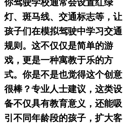
你驾驶学校通常会设置红绿
灯、斑马线、交通标志等，让
孩子们在模拟驾驶中学习交通
规则。这不仅仅是简单的游
戏，更是一种寓教于乐的方
式。你是不是也觉得这个创意
很棒？专业人士建议，这类设
备不仅具有教育意义，还能吸
引不同年龄段的孩子，扩大客