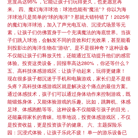
意度高达95% ，它能让孩子们玩得更久，也更愿意再
来。 四、魔幻海洋球池：球池也能有“魔法”？ 你以为海
洋球池只是简单的“球的海洋”？那就大错特错了！2025年
的魔幻海洋球池，加入了声光电互动、沉浸式场景等元
素，让孩子们仿佛置身于一个充满魔法的海底世界。当孩
子们跳入球池，会触发不同的音效和灯光效果，甚至能看
到投影出的海洋生物在“游动”。是不是很神奇？这种设备
不仅能让孩子们释放天性，还能通过互动提升他们的感官
体验。投资这类设备，回报率高达280% ，你还等什么？
五、高科技体感游戏区：让孩子动起来，玩得更健康！
现在很多孩子都沉迷于手机和电脑游戏，家长们是不是很
头疼？高科技体感游戏区就是解决这个痛点的最佳方案。
通过体感技术，孩子们可以通过身体动作来控制游戏，既
能锻炼身体，又能体验游戏的乐趣。比如，跳舞机、体感
足球、体感跑酷等等。这种设备不仅能吸引孩子的目光，
还能赢得家长的青睐。坦率地说，投资体感游戏区，不仅
是投资收益，更是投资孩子的健康。 六、主题探险乐
园：沉浸式体验，让孩子乐此不疲！ 单一的游乐设备已