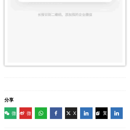
分享
微
微
X
复
信
博
WhatsApp
Facebook
LinkedIn
LinkedI
制链