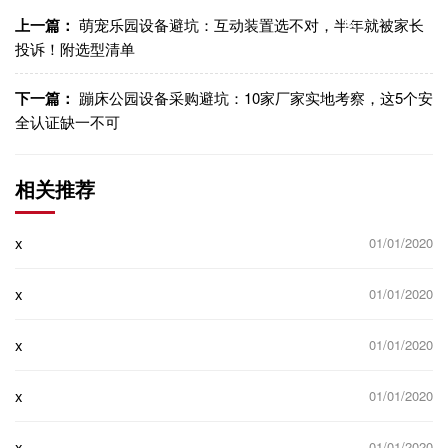
接
上一篇：
萌宠乐园设备避坑：互动装置选不对，半年就被家长
投诉！附选型清单
下一篇：
蹦床公园设备采购避坑：10家厂家实地考察，这5个安
全认证缺一不可
相关推荐
x
01/01/2020
x
01/01/2020
x
01/01/2020
x
01/01/2020
x
01/01/2020