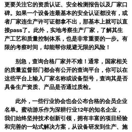
更要关注它的资质认证、安全检测报告以及厂家口
碑。如果一个设备连最基本的安全认证都没有，或
者厂家连生产许可证都拿不出，那基本上就可以直
接pass了。此外，实地考察生产厂家，了解其生
产工艺和质量控制体系，也是非常重要的一步。有
限的考察时间，却能帮你规避无限的风险！
别急，查询合格厂家并不难！通常，国家相关
的质量监督部门都会有公开的查询平台，你可以在
这些平台上输入厂家名称或设备型号，查询其是否
具备生产资质、产品是否通过质检。
此外，一些行业协会也会公布合格的会员企业
名单。蜜动游乐作为深耕行业12年的知名企业，
我们始终坚持技术创新引领，拥有丰富的项目经验
和完善的一站式解决方案，从设备研发到生产、施