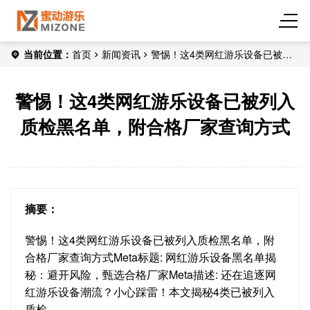
当前位置：
首页
新闻资讯
警惕！这4类网红游乐设备已被列
入质检黑名单，附合格厂家查询方式
警惕！这4类网红游乐设备已被列入
质检黑名单，附合格厂家查询方式
摘要：
警惕！这4类网红游乐设备已被列入质检黑名单，附
合格厂家查询方式Meta标题: 网红游乐设备黑名单揭
秘：避开风险，甄选合格厂家Meta描述: 还在追逐网
红游乐设备潮流？小心踩雷！本文揭秘4类已被列入
质检