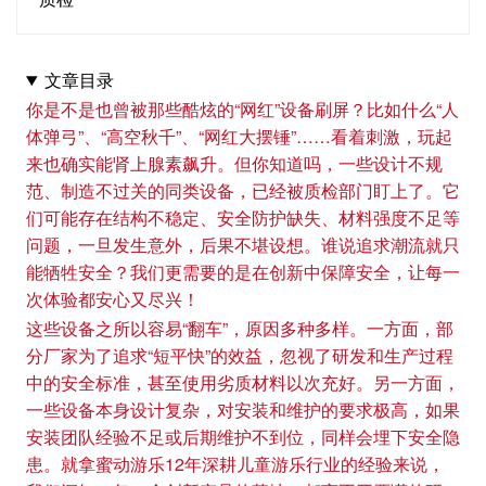
文章目录
你是不是也曾被那些酷炫的“网红”设备刷屏？比如什么“人
体弹弓”、“高空秋千”、“网红大摆锤”……看着刺激，玩起
来也确实能肾上腺素飙升。但你知道吗，一些设计不规
范、制造不过关的同类设备，已经被质检部门盯上了。它
们可能存在结构不稳定、安全防护缺失、材料强度不足等
问题，一旦发生意外，后果不堪设想。谁说追求潮流就只
能牺牲安全？我们更需要的是在创新中保障安全，让每一
次体验都安心又尽兴！
这些设备之所以容易“翻车”，原因多种多样。一方面，部
分厂家为了追求“短平快”的效益，忽视了研发和生产过程
中的安全标准，甚至使用劣质材料以次充好。另一方面，
一些设备本身设计复杂，对安装和维护的要求极高，如果
安装团队经验不足或后期维护不到位，同样会埋下安全隐
患。就拿蜜动游乐12年深耕儿童游乐行业的经验来说，