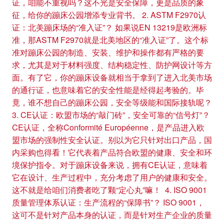
证，咱能不重视吗？这不光是安全保障，更是品质的象
征，给你的蹦床公园增添专业背书。 2. ASTM F2970认
证：北美蹦床场的“准入证”？ 如果说EN 13219是欧洲标
准，那ASTM F2970就是北美地区的“准入证”了。这个标
准对蹦床公园的制造、安装、维护和操作都有严格的要
求，尤其是对于材料强度、结构稳定性、防护网设计等方
面。有了它，你的蹦床设备就相当于拿到了进入北美市场
的通行证，也意味着它的安全性能是经得起考验的。毕
竟，谁不想自己的蹦床公园，安全等级能和国际接轨呢？
3. CE认证：欧盟市场的“敲门砖”，安全可靠的“信号灯”？
CE认证，全称Conformité Européenne，是产品进入欧
盟市场的强制性安全认证。别以为它只针对出口产品，国
内采购也得看！它代表着产品符合欧盟的健康、安全和环
境保护指令。对于蹦床设备来说，拥有CE认证，意味着
它在设计、生产过程中，充分考虑了用户的健康和安全。
这不就是给咱们消费者吃了颗“定心丸”嘛！ 4. ISO 9001
质量管理体系认证：生产流程的“保障书”？ ISO 9001，
这可不是针对产品本身的认证，而是针对生产企业的质量