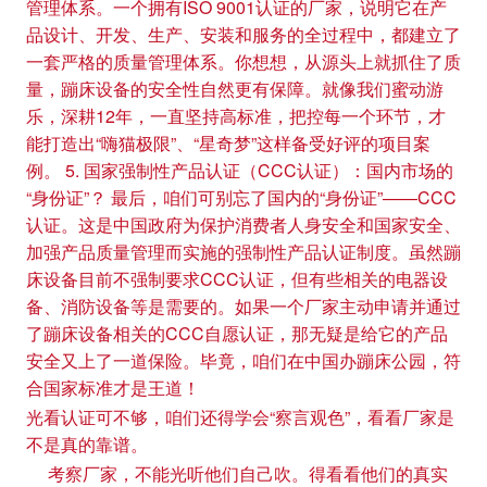
管理体系。一个拥有ISO 9001认证的厂家，说明它在产
品设计、开发、生产、安装和服务的全过程中，都建立了
一套严格的质量管理体系。你想想，从源头上就抓住了质
量，蹦床设备的安全性自然更有保障。就像我们蜜动游
乐，深耕12年，一直坚持高标准，把控每一个环节，才
能打造出“嗨猫极限”、“星奇梦”这样备受好评的项目案
例。 5. 国家强制性产品认证（CCC认证）：国内市场的
“身份证”？ 最后，咱们可别忘了国内的“身份证”——CCC
认证。这是中国政府为保护消费者人身安全和国家安全、
加强产品质量管理而实施的强制性产品认证制度。虽然蹦
床设备目前不强制要求CCC认证，但有些相关的电器设
备、消防设备等是需要的。如果一个厂家主动申请并通过
了蹦床设备相关的CCC自愿认证，那无疑是给它的产品
安全又上了一道保险。毕竟，咱们在中国办蹦床公园，符
合国家标准才是王道！
光看认证可不够，咱们还得学会“察言观色”，看看厂家是
不是真的靠谱。
考察厂家，不能光听他们自己吹。得看看他们的真实