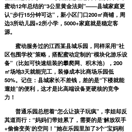
蜜动12年总结的“3公里黄金法则”——县城家庭更
认“步行15分钟可达”，新小区门口200㎡商铺，周
边3所幼儿园+2所小学，5000+家庭就是稳定客
源。
蜜动服务过的江西某县城乐园，同样采用“社
区包围学校”策略，搭配蜜动定制的“模块化游乐设
备”（比如可快速组装的攀爬网、积木池），200
㎡场地3天就能完工，装修成本比商场乐园低
50%。记住：县城家长不差钱，差的是“下楼就能
遛娃”的便利，这才是比高端设备更硬核的竞争
力！
普通乐园总想着“怎么让孩子玩疯”，李姐却反
其道而行：“妈妈们带娃累了，需要的是‘解放双手
+偷偷变美’的空间！”她在乐园里加了3个“宝妈刚