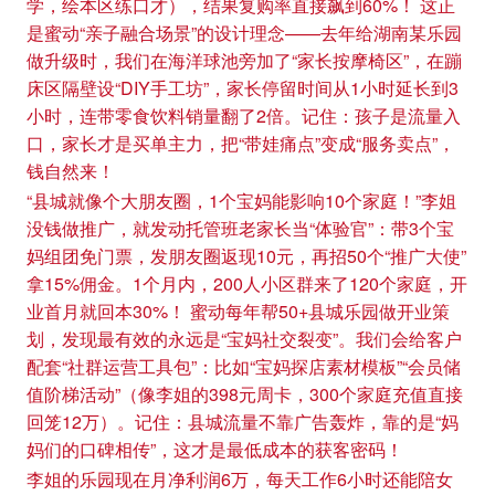
学，绘本区练口才），结果复购率直接飙到60%！ 这正
是蜜动“亲子融合场景”的设计理念——去年给湖南某乐园
做升级时，我们在海洋球池旁加了“家长按摩椅区”，在蹦
床区隔壁设“DIY手工坊”，家长停留时间从1小时延长到3
小时，连带零食饮料销量翻了2倍。记住：孩子是流量入
口，家长才是买单主力，把“带娃痛点”变成“服务卖点”，
钱自然来！
“县城就像个大朋友圈，1个宝妈能影响10个家庭！”李姐
没钱做推广，就发动托管班老家长当“体验官”：带3个宝
妈组团免门票，发朋友圈返现10元，再招50个“推广大使”
拿15%佣金。1个月内，200人小区群来了120个家庭，开
业首月就回本30%！ 蜜动每年帮50+县城乐园做开业策
划，发现最有效的永远是“宝妈社交裂变”。我们会给客户
配套“社群运营工具包”：比如“宝妈探店素材模板”“会员储
值阶梯活动”（像李姐的398元周卡，300个家庭充值直接
回笼12万）。记住：县城流量不靠广告轰炸，靠的是“妈
妈们的口碑相传”，这才是最低成本的获客密码！
李姐的乐园现在月净利润6万，每天工作6小时还能陪女