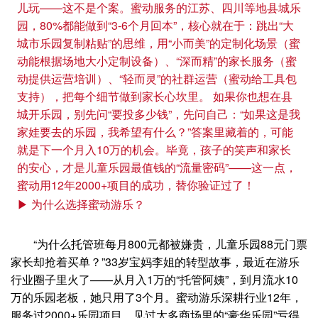
儿玩——这不是个案。蜜动服务的江苏、四川等地县城乐
园，80%都能做到“3-6个月回本”，核心就在于：跳出“大
城市乐园复制粘贴”的思维，用“小而美”的定制化场景（蜜
动能根据场地大小定制设备）、“深而精”的家长服务（蜜
动提供运营培训）、“轻而灵”的社群运营（蜜动给工具包
支持），把每个细节做到家长心坎里。 如果你也想在县
城开乐园，别先问“要投多少钱”，先问自己：“如果这是我
家娃要去的乐园，我希望有什么？”答案里藏着的，可能
就是下一个月入10万的机会。毕竟，孩子的笑声和家长
的安心，才是儿童乐园最值钱的“流量密码”——这一点，
蜜动用12年2000+项目的成功，替你验证过了！
▶ 为什么选择蜜动游乐？
“为什么托管班每月800元都被嫌贵，儿童乐园88元门票
家长却抢着买单？”33岁宝妈李姐的转型故事，最近在游乐
行业圈子里火了——从月入1万的“托管阿姨”，到月流水10
万的乐园老板，她只用了3个月。蜜动游乐深耕行业12年，
服务过2000+乐园项目，见过太多商场里的“豪华乐园”亏得