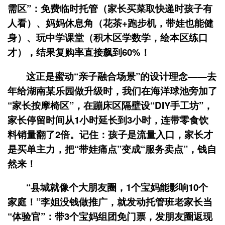
需区”：免费临时托管（家长买菜取快递时孩子有
人看）、妈妈休息角（花茶+跑步机，带娃也能健
身）、玩中学课堂（积木区学数学，绘本区练口
才），结果复购率直接飙到60%！
这正是蜜动“亲子融合场景”的设计理念——去
年给湖南某乐园做升级时，我们在海洋球池旁加了
“家长按摩椅区”，在蹦床区隔壁设“DIY手工坊”，
家长停留时间从1小时延长到3小时，连带零食饮
料销量翻了2倍。记住：孩子是流量入口，家长才
是买单主力，把“带娃痛点”变成“服务卖点”，钱自
然来！
“县城就像个大朋友圈，1个宝妈能影响10个
家庭！”李姐没钱做推广，就发动托管班老家长当
“体验官”：带3个宝妈组团免门票，发朋友圈返现