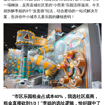
一塌糊涂，反而县城社区里的“小而美”乐园活得滋润。今天
就拆解李姐的3个“反套路”玩法，结合蜜动的一站式解决方
案，告诉你中小城市儿童乐园的赚钱密码！
“市区乐园租金占成本40%，我选社区底商，
租金直接砍到1/3！”李姐的选址逻辑，恰好踩中了