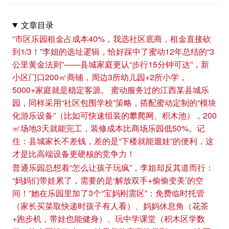
文章目录
“市区乐园租金占成本40%，我选社区底商，租金直接砍
到1/3！”李姐的选址逻辑，恰好踩中了蜜动12年总结的“3
公里黄金法则”——县城家庭更认“步行15分钟可达”，新
小区门口200㎡商铺，周边3所幼儿园+2所小学，
5000+家庭就是稳定客源。 蜜动服务过的江西某县城乐
园，同样采用“社区包围学校”策略，搭配蜜动定制的“模块
化游乐设备”（比如可快速组装的攀爬网、积木池），200
㎡场地3天就能完工，装修成本比商场乐园低50%。记
住：县城家长不差钱，差的是“下楼就能遛娃”的便利，这
才是比高端设备更硬核的竞争力！
普通乐园总想着“怎么让孩子玩疯”，李姐却反其道而行：
“妈妈们带娃累了，需要的是‘解放双手+偷偷变美’的空
间！”她在乐园里加了3个“宝妈刚需区”：免费临时托管
（家长买菜取快递时孩子有人看）、妈妈休息角（花茶
+跑步机，带娃也能健身）、玩中学课堂（积木区学数