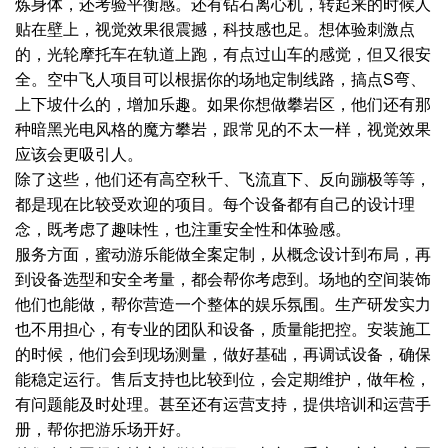
炼身体，还考验平衡感。还有钻石离心机，转起来的时候人
贴在壁上，视觉效果很震撼，科技感也足。想体验刺激点
的，光轮摩托车在轨道上跑，有点过山车的感觉，但又很安
全。空中飞人项目可以根据你的场地定制线路，搞点S弯、
上下坡什么的，增加乐趣。如果你想做攀岩区，他们还有那
种暗黑光电风格的魔方攀岩，跟常见的不太一样，视觉效果
应该会更吸引人。
除了这些，他们还有高空秋千、飞流直下、反向蹦极等等，
都是现在比较受欢迎的项目。每个设备都有自己的设计理
念，既考虑了趣味性，也注重安全性和体验感。
服务方面，蜜动游乐能做全案定制，从概念设计到布局，再
到设备选型和安全考量，都会帮你考虑到。场地的空间装饰
他们也能做，帮你营造一个整体的娱乐氛围。生产研发实力
也不用担心，有专业的团队和设备，质量能把控。安装施工
的时候，他们会到现场测量，做好基础，再调试设备，确保
能稳定运行。售后支持也比较到位，会定期维护，做年检，
有问题能及时处理。甚至还有运营支持，提供培训和运营手
册，帮你把游乐场开好。