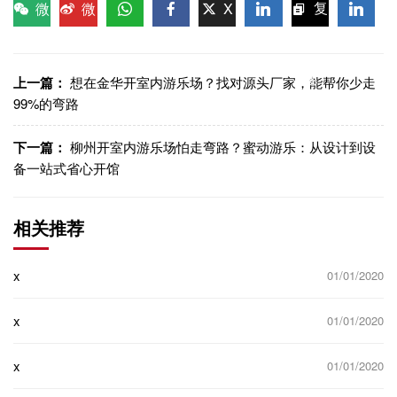
微
微
X
复
信
博
WhatsApp
Facebook
LinkedIn
LinkedI
制链
接
上一篇：
想在金华开室内游乐场？找对源头厂家，能帮你少走
99%的弯路
下一篇：
柳州开室内游乐场怕走弯路？蜜动游乐：从设计到设
备一站式省心开馆
相关推荐
x
01/01/2020
x
01/01/2020
x
01/01/2020