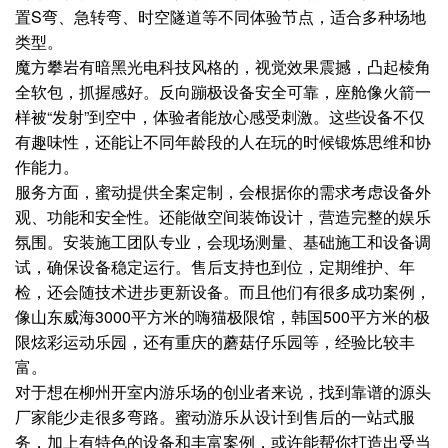
置S弯、急转弯、时空隧道等不同体验节点，适合多种场地
类型。
魔方攀岩有暗黑光电科技风格的，视觉效果震撼，凸起棱角
全软包，抓握感好。反向蹦极设备安全可靠，座舱像火箭一
样被“发射”到空中，体验者能放心感受刺激。这些设备不仅
有趣味性，还能让不同年龄段的人在玩的时候锻炼思维和协
作能力。
服务方面，蜜动提供全案定制，会根据你的需求考虑设备外
观、功能和安全性。还能做空间装饰设计，营造完整的娱乐
氛围。安装施工团队专业，会现场测量、基础施工和设备调
试，确保设备稳定运行。售后支持也到位，定期维护、年
检，还会随技术进步更新设备。而且他们有很多成功案例，
像山东威海3000平方米的嗨猫极限馆，韩国500平方米的极
限炫彩运动乐园，还有重庆的蘑菇仔乐园等，经验比较丰
富。
对于想在柳州开室内游乐场的创业者来说，找到靠谱的源头
厂家能少走很多弯路。蜜动游乐从设计到售后的一站式服
务，加上有特色的设备和丰富案例，或许能帮你打造出受当