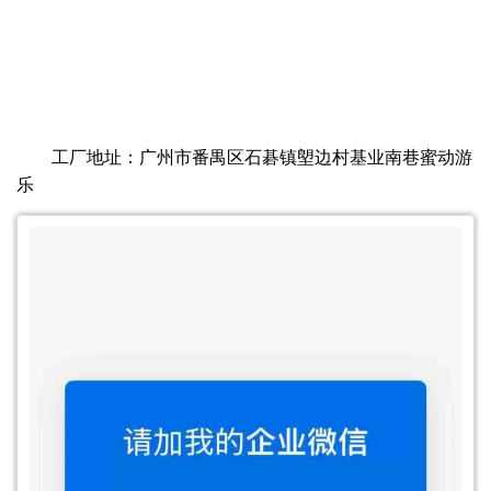
工厂地址：广州市番禺区石碁镇塱边村基业南巷蜜动游
乐