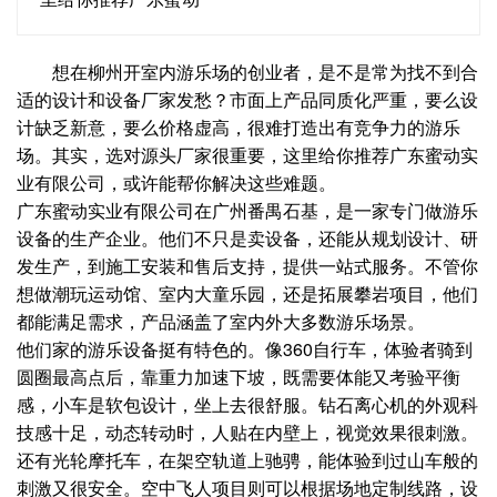
想在柳州开室内游乐场的创业者，是不是常为找不到合
适的设计和设备厂家发愁？市面上产品同质化严重，要么设
计缺乏新意，要么价格虚高，很难打造出有竞争力的游乐
场。其实，选对源头厂家很重要，这里给你推荐广东蜜动实
业有限公司，或许能帮你解决这些难题。
广东蜜动实业有限公司在广州番禺石基，是一家专门做游乐
设备的生产企业。他们不只是卖设备，还能从规划设计、研
发生产，到施工安装和售后支持，提供一站式服务。不管你
想做潮玩运动馆、室内大童乐园，还是拓展攀岩项目，他们
都能满足需求，产品涵盖了室内外大多数游乐场景。
他们家的游乐设备挺有特色的。像360自行车，体验者骑到
圆圈最高点后，靠重力加速下坡，既需要体能又考验平衡
感，小车是软包设计，坐上去很舒服。钻石离心机的外观科
技感十足，动态转动时，人贴在内壁上，视觉效果很刺激。
还有光轮摩托车，在架空轨道上驰骋，能体验到过山车般的
刺激又很安全。空中飞人项目则可以根据场地定制线路，设