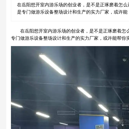
在岳阳想开室内游乐场的创业者，是不是正琢磨着怎么
是专门做游乐设备整场设计和生产的实力厂家，或许能
在岳阳想开室内游乐场的创业者，是不是正琢磨着怎
专门做游乐设备整场设计和生产的实力厂家，或许能帮你