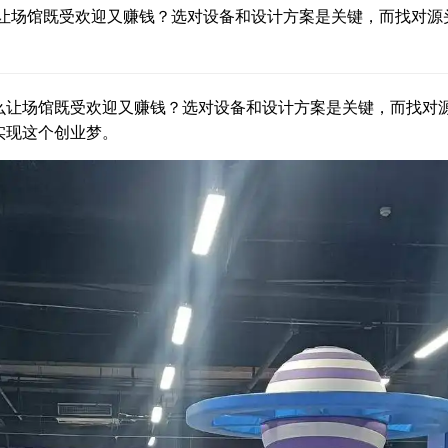
让场馆既受欢迎又赚钱？选对设备和设计方案是关键，而找对源
么让场馆既受欢迎又赚钱？选对设备和设计方案是关键，而找对
实现这个创业梦。