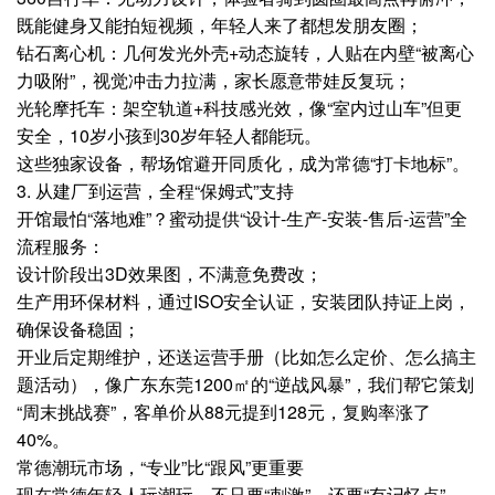
既能健身又能拍短视频，年轻人来了都想发朋友圈；
钻石离心机：几何发光外壳+动态旋转，人贴在内壁“被离心
力吸附”，视觉冲击力拉满，家长愿意带娃反复玩；
光轮摩托车：架空轨道+科技感光效，像“室内过山车”但更
安全，10岁小孩到30岁年轻人都能玩。
这些独家设备，帮场馆避开同质化，成为常德“打卡地标”。
3. 从建厂到运营，全程“保姆式”支持
开馆最怕“落地难”？蜜动提供“设计-生产-安装-售后-运营”全
流程服务：
设计阶段出3D效果图，不满意免费改；
生产用环保材料，通过ISO安全认证，安装团队持证上岗，
确保设备稳固；
开业后定期维护，还送运营手册（比如怎么定价、怎么搞主
题活动），像广东东莞1200㎡的“逆战风暴”，我们帮它策划
“周末挑战赛”，客单价从88元提到128元，复购率涨了
40%。
常德潮玩市场，“专业”比“跟风”更重要
现在常德年轻人玩潮玩，不只要“刺激”，还要“有记忆点”。