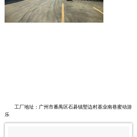
工厂地址：广州市番禺区石碁镇塱边村基业南巷蜜动游
乐