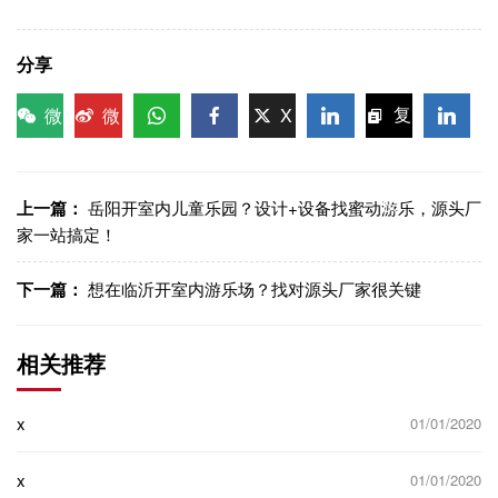
分享
微
微
X
复
信
博
WhatsApp
Facebook
LinkedIn
LinkedI
制链
接
上一篇：
岳阳开室内儿童乐园？设计+设备找蜜动游乐，源头厂
家一站搞定！
下一篇：
想在临沂开室内游乐场？找对源头厂家很关键
相关推荐
x
01/01/2020
x
01/01/2020