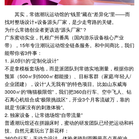
其实，常德潮玩运动馆的“钱景”藏在“差异化”里——而
找对整场设计+设备源头厂家，是少走弯路的关键。
为什么常德创业者更该选“源头厂家”？
广东蜜动实业，扎根广州番禺（国内游乐设备核心产业
带），15年专注潮玩运动馆全链条服务。和中间商比，我们
能帮你省3件事：
1. 从0到1的“定制化设计”
不是拿模板套场地，而是派团队到常德实地测量，根据你的
预算（500㎡到5000㎡都能接）、目标客群（家庭/年轻人/
企业团建），设计“人无我有”的特色项目。比如山东威海
3000㎡的“嗨猫极限馆”，我们把360自行车、空中飞人、钻
石离心机组合成“极限挑战区”，开业3个月客流破万，靠的
就是“别家没有的刺激体验”。
2. 独家设备，让常德场馆“自带流量”
普通潮玩馆还在拼蹦床时，蜜动的研发团队已经把运动和科
技、自然元素玩出了新花样：
360自行车：无动力设计，体验者骑到圆圈最高点再俯冲，