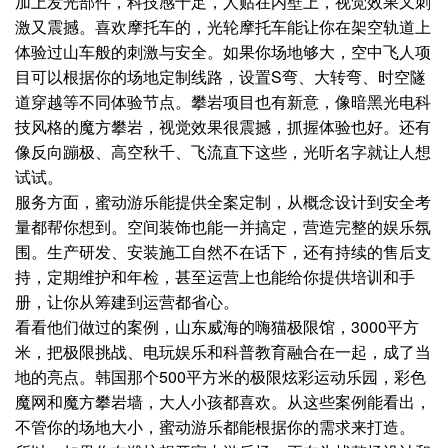
加上发光部件，科技感十足，人贴在内壁上，视觉效果又刺
激又震撼。喜欢摩托车的，光轮摩托车能让你在架空轨道上
体验过山车般的刺激与安全。如果你场地够大，空中飞人项
目可以根据你的场地定制线路，设置S弯、大转弯、时空隧
道穿越等不同体验节点。攀岩项目也有新意，像暗黑光电科
技风格的魔方攀岩，视觉效果很震撼，抓握体验也好。还有
像反向蹦极、高空秋千、飞流直下这些，光听名字就让人想
试试。
服务方面，蜜动游乐能提供全案定制，从概念设计到安全考
量都帮你想到。空间装饰也能一并搞定，营造完整的娱乐氛
围。生产研发、安装施工自然不在话下，还有持续的售后支
持，定期维护和年检，甚至运营上也能给你提供培训和手
册，让你从筹建到运营都省心。
看看他们做过的案例，山东威海的嗨猫极限馆，3000平方
米，把极限挑战、电玩娱乐和科普教育融合在一起，成了当
地的亮点。韩国那个500平方米的极限炫彩运动乐园，彩色
魔网和魔方攀岩墙，大人小孩都喜欢。从这些案例能看出，
不管你的场地大小，蜜动游乐都能根据你的需求来打造。