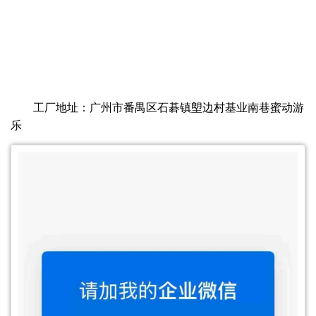
工厂地址：广州市番禺区石碁镇塱边村基业南巷蜜动游
乐