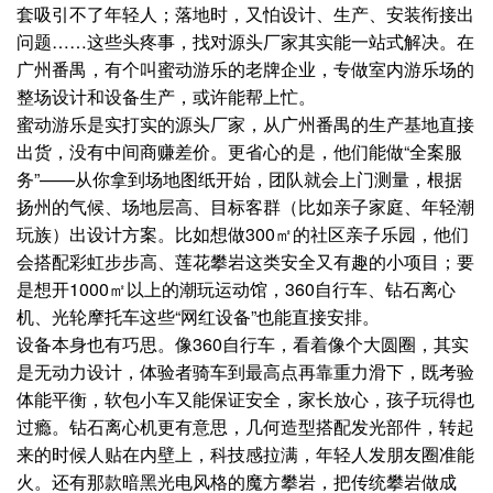
套吸引不了年轻人；落地时，又怕设计、生产、安装衔接出
问题……这些头疼事，找对源头厂家其实能一站式解决。在
广州番禺，有个叫蜜动游乐的老牌企业，专做室内游乐场的
整场设计和设备生产，或许能帮上忙。
蜜动游乐是实打实的源头厂家，从广州番禺的生产基地直接
出货，没有中间商赚差价。更省心的是，他们能做“全案服
务”——从你拿到场地图纸开始，团队就会上门测量，根据
扬州的气候、场地层高、目标客群（比如亲子家庭、年轻潮
玩族）出设计方案。比如想做300㎡的社区亲子乐园，他们
会搭配彩虹步步高、莲花攀岩这类安全又有趣的小项目；要
是想开1000㎡以上的潮玩运动馆，360自行车、钻石离心
机、光轮摩托车这些“网红设备”也能直接安排。
设备本身也有巧思。像360自行车，看着像个大圆圈，其实
是无动力设计，体验者骑车到最高点再靠重力滑下，既考验
体能平衡，软包小车又能保证安全，家长放心，孩子玩得也
过瘾。钻石离心机更有意思，几何造型搭配发光部件，转起
来的时候人贴在内壁上，科技感拉满，年轻人发朋友圈准能
火。还有那款暗黑光电风格的魔方攀岩，把传统攀岩做成