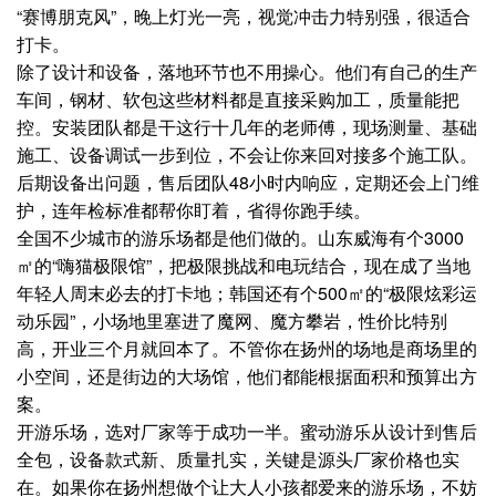
“赛博朋克风”，晚上灯光一亮，视觉冲击力特别强，很适合
打卡。
除了设计和设备，落地环节也不用操心。他们有自己的生产
车间，钢材、软包这些材料都是直接采购加工，质量能把
控。安装团队都是干这行十几年的老师傅，现场测量、基础
施工、设备调试一步到位，不会让你来回对接多个施工队。
后期设备出问题，售后团队48小时内响应，定期还会上门维
护，连年检标准都帮你盯着，省得你跑手续。
全国不少城市的游乐场都是他们做的。山东威海有个3000
㎡的“嗨猫极限馆”，把极限挑战和电玩结合，现在成了当地
年轻人周末必去的打卡地；韩国还有个500㎡的“极限炫彩运
动乐园”，小场地里塞进了魔网、魔方攀岩，性价比特别
高，开业三个月就回本了。不管你在扬州的场地是商场里的
小空间，还是街边的大场馆，他们都能根据面积和预算出方
案。
开游乐场，选对厂家等于成功一半。蜜动游乐从设计到售后
全包，设备款式新、质量扎实，关键是源头厂家价格也实
在。如果你在扬州想做个让大人小孩都爱来的游乐场，不妨