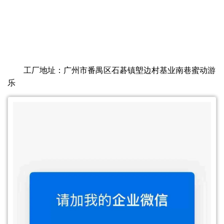
工厂地址：广州市番禺区石碁镇塱边村基业南巷蜜动游
乐