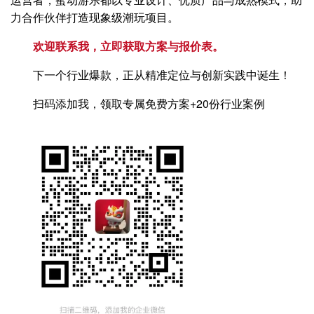
力合作伙伴打造现象级潮玩项目。
欢迎联系我，立即获取方案与报价表
。
下一个行业爆款，正从精准定位与创新实践中诞生！
扫码添加我，领取专属免费方案+20份行业案例