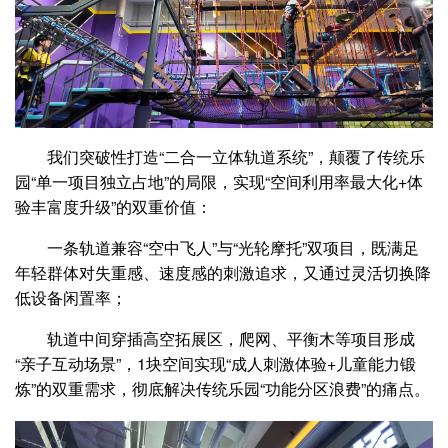
我们突破性打造“二合一立体轨道系统”，颠覆了传统乐
园“单一项目独立占地”的局限，实现“空间利用率最大化+体
验丰富度升级”的双重价值：
一条轨道兼容“空中飞人”与“光轮摩托”双项目，既满足
年轻群体对失重感、速度感的刺激追求，又通过灵活切换降
低设备闲置率；
轨道中间穿插高空拓展区，爬网、平衡木等项目形成
“亲子互动场景”，1块空间实现“成人刺激体验+儿童能力锻
炼”的双重需求，彻底解决传统乐园“功能分区浪费”的痛点。