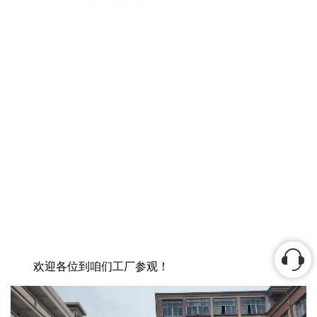
欢迎各位到咱们工厂参观！