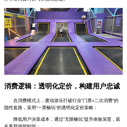
消费逻辑
：
透明化定价，构建用户忠诚
在消费模式上，蜜动游乐打破行业“门票+二次消费”的
隐性套路，采用“一票畅玩”的透明化定价策略：
降低用户决策成本，通过“无限畅玩”提升体验深度，延
长客群停留时间；