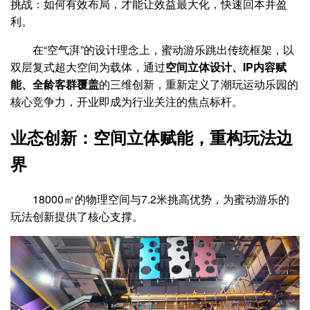
挑战：如何有效布局，才能让效益最大化，快速回本并盈
利。
在“空气湃”的设计理念上，蜜动游乐跳出传统框架，以
双层复式超大空间为载体，通过
空间立体设计、IP内容赋
能、全龄客群覆盖
的三维创新，重新定义了潮玩运动乐园的
核心竞争力，开业即成为行业关注的焦点标杆。
业态创新
：
空间立体赋能，重构玩法边
界
18000㎡的物理空间与7.2米挑高优势，为蜜动游乐的
玩法创新提供了核心支撑。