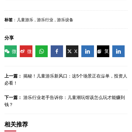
标签
：
儿童游乐
,
游乐行业
,
游乐设备
分享
微
微
X
复
信
博
WhatsApp
Facebook
LinkedIn
LinkedI
制链
接
上一篇：
揭秘！儿童游乐新风口：这5个场景正在爆单，投资人
必看！
下一篇：
游乐行业老手告诉你：儿童潮玩馆该怎么玩才能赚到
钱？
相关推荐