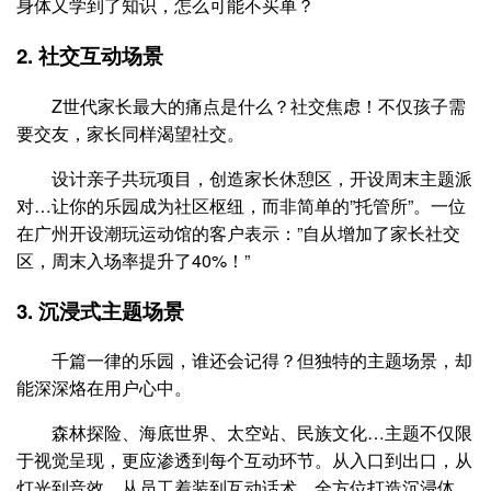
身体又学到了知识，怎么可能不买单？
2. 社交互动场景
Z世代家长最大的痛点是什么？社交焦虑！不仅孩子需
要交友，家长同样渴望社交。
设计亲子共玩项目，创造家长休憩区，开设周末主题派
对…让你的乐园成为社区枢纽，而非简单的”托管所”。一位
在广州开设潮玩运动馆的客户表示：”自从增加了家长社交
区，周末入场率提升了40%！”
3. 沉浸式主题场景
千篇一律的乐园，谁还会记得？但独特的主题场景，却
能深深烙在用户心中。
森林探险、海底世界、太空站、民族文化…主题不仅限
于视觉呈现，更应渗透到每个互动环节。从入口到出口，从
灯光到音效，从员工着装到互动话术，全方位打造沉浸体